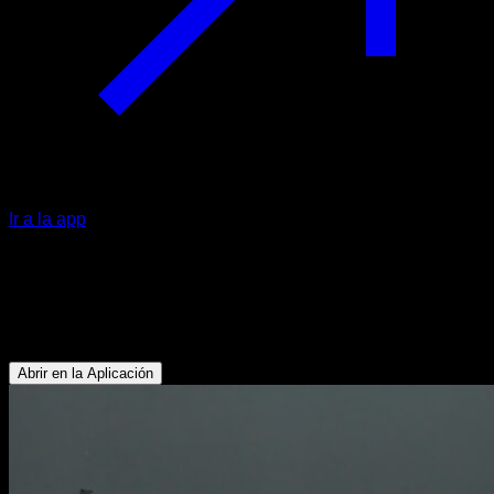
Ir a la app
Remo con kettlebell a una mano
Bíceps - Dorsales - Lumbares - Deltoides Posterior -
Trapecio Inferior
Abrir en la Aplicación