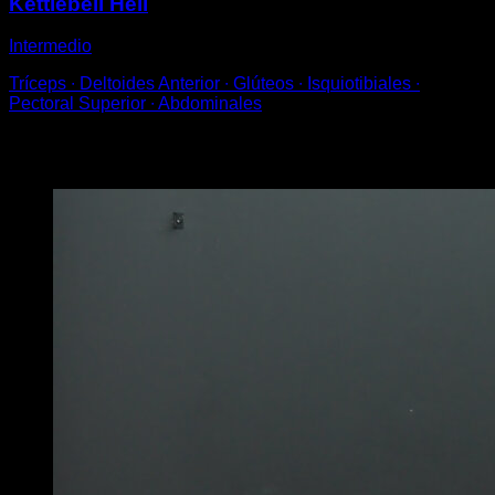
Kettlebell Hell
Intermedio
Tríceps ∙ Deltoides Anterior ∙ Glúteos ∙ Isquiotibiales ∙
Pectoral Superior ∙ Abdominales
Puede que te interese