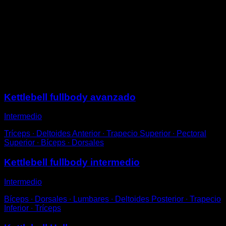
De pie con una pierna adelantada y la kettlebell en una
mano.
Inclínate hacia delante y realiza una flexión de brazo
para tirar de la kettlebell hacia tu cuerpo.
Vuelve a la posición inicial para completar una
repetición.
Sesiones
Kettlebell fullbody avanzado
Intermedio
Tríceps ∙ Deltoides Anterior ∙ Trapecio Superior ∙ Pectoral
Superior ∙ Bíceps ∙ Dorsales
Kettlebell fullbody intermedio
Intermedio
Bíceps ∙ Dorsales ∙ Lumbares ∙ Deltoides Posterior ∙ Trapecio
Inferior ∙ Tríceps