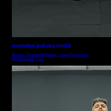
Australian pull ups nivel 0
Biceps ∙ ExternalRotators ∙ LowerTrapezius ∙
RearDeltoid ∙ Lats