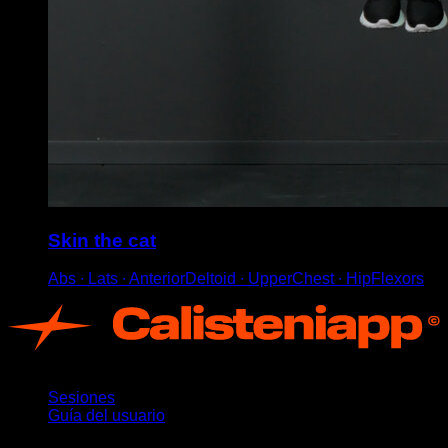
Skin the cat
Abs ∙ Lats ∙ AnteriorDeltoid ∙ UpperChest ∙ HipFlexors
App
Sesiones
Guía del usuario