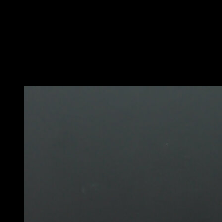
Colócate sentado en el suelo con las piernas estiradas.
Lleva las manos al suelo por tu espalda, únelas hasta
que se estén tocando o casi tocando, intentando
alejarlas lo máximo posible.
Aguanta en esa posición por un tiempo determinado.
Puede que te interese