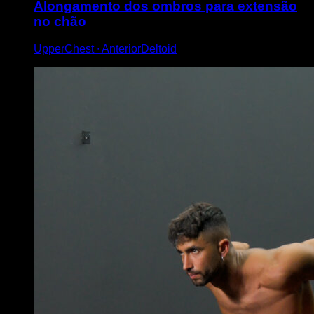
Alongamento dos ombros para extensão
no chão
UpperChest ∙ AnteriorDeltoid