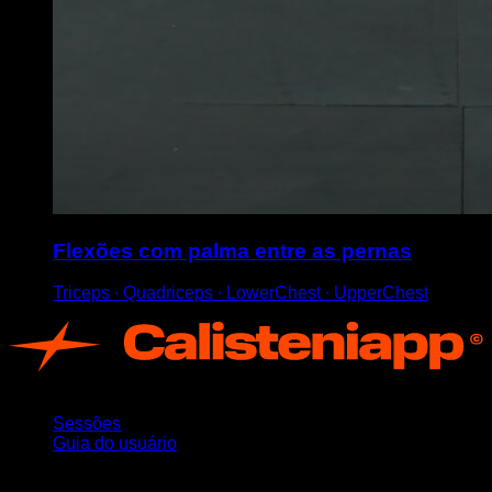
Flexões com palma entre as pernas
Triceps ∙ Quadriceps ∙ LowerChest ∙ UpperChest
App
Sessões
Guia do usuário
Mantenha-se atualizado