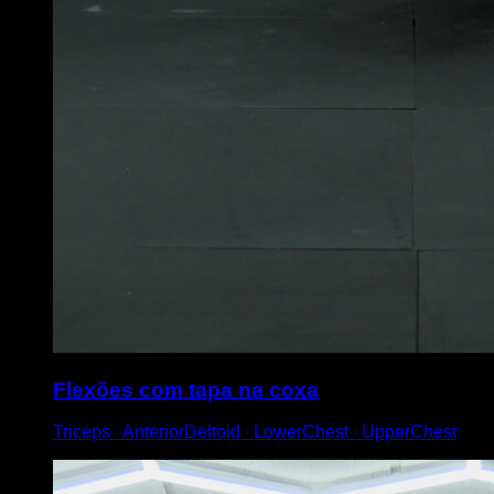
Flexões com tapa na coxa
Triceps ∙ AnteriorDeltoid ∙ LowerChest ∙ UpperChest