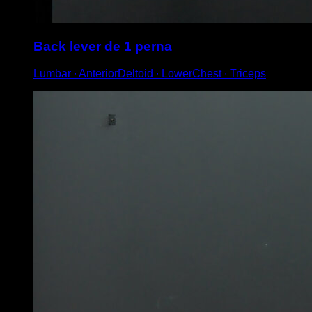
Back lever de 1 perna
Lumbar ∙ AnteriorDeltoid ∙ LowerChest ∙ Triceps