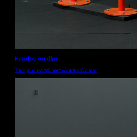
Fundos ou dips
Triceps ∙ LowerChest ∙ AnteriorDeltoid