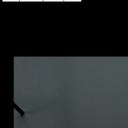
Sente-se no chão com as pernas estendidas.
Coloque as mãos no chão atrás de você, unindo-as até
que elas estejam tocando ou quase tocando, tentando
afastá-las o máximo possível.
Segure essa posição por um determinado período de
tempo.
Você também pode gostar