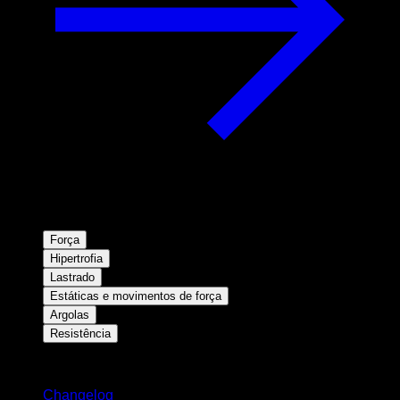
Força
Hipertrofia
Lastrado
Estáticas e movimentos de força
Argolas
Resistência
Mantenha-se atualizado
Changelog