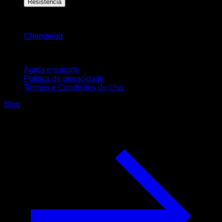
Resistência
Mantenha-se atualizado
Changelog
Suporte
Ajuda e suporte
Política de privacidade
Termos e Condições de Uso
Blog