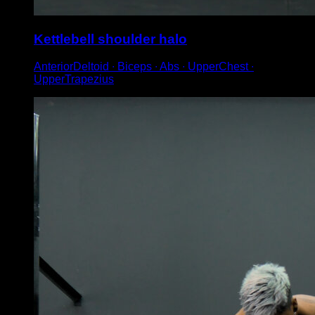
Kettlebell shoulder halo
AnteriorDeltoid ∙ Biceps ∙ Abs ∙ UpperChest ∙
UpperTrapezius