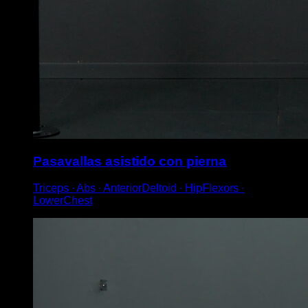
Pasavallas asistido con pierna
Triceps ∙ Abs ∙ AnteriorDeltoid ∙ HipFlexors ∙
LowerChest