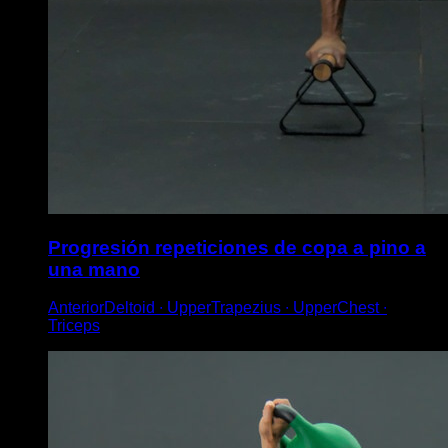
Progresión repeticiones de copa a pino a
una mano
AnteriorDeltoid ∙ UpperTrapezius ∙ UpperChest ∙
Triceps