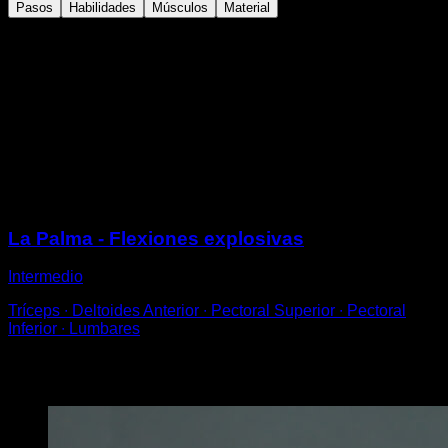
Pasos
Habilidades
Músculos
Material
En posición de flexión a un brazo.
Realiza la flexión de codos hasta que llegues como
mínimo a los 90º
Sube de forma explosiva, golpeándote el pecho con la
palma de la mano.
Vuelve a quedarte en posición de flexión a un brazo
para completar una repetición.
Sesiones
La Palma - Flexiones explosivas
Intermedio
Tríceps ∙ Deltoides Anterior ∙ Pectoral Superior ∙ Pectoral
Inferior ∙ Lumbares
Puede que te interese