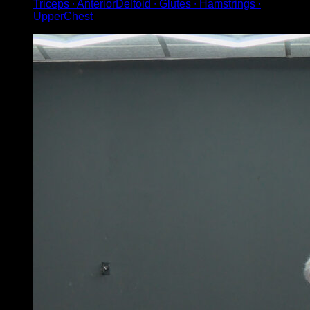
Triceps ∙ AnteriorDeltoid ∙ Glutes ∙ Hamstrings ∙
UpperChest