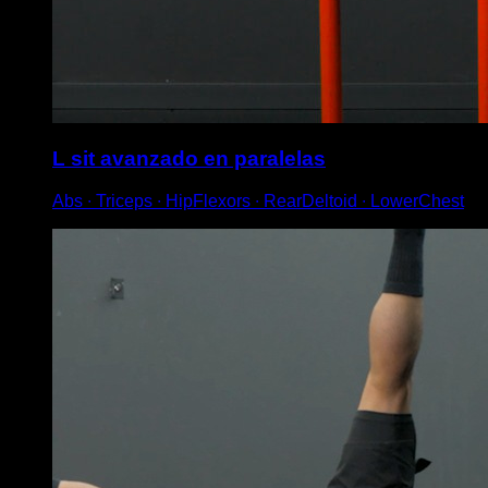
L sit avanzado en paralelas
Abs ∙ Triceps ∙ HipFlexors ∙ RearDeltoid ∙ LowerChest