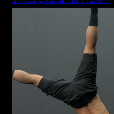
Abs ∙ Hamstrings ∙ AnteriorDeltoid ∙ Lats ∙ UpperChest