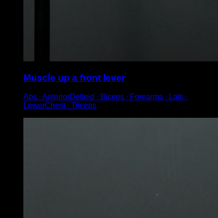
Muscle up a front lever
Abs ∙ AnteriorDeltoid ∙ Biceps ∙ Forearms ∙ Lats ∙
LowerChest ∙ Triceps