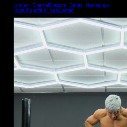
Lumbar ∙ ExternalRotators ∙ Glutes ∙ Hamstrings ∙
LowerTrapezius ∙ RearDeltoid