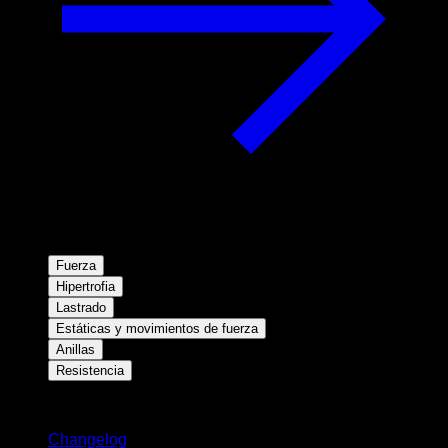
Fuerza
Hipertrofia
Lastrado
Estáticas y movimientos de fuerza
Anillas
Resistencia
Novedades
Changelog