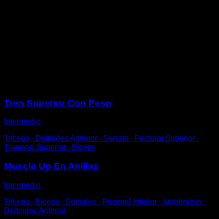
Coloca las anillas a una altura cercana al suelo.
Realiza flexiones, intentando mantener un agarre
amplio, cercano al doble del ancho de tus hombros.
Cuando bloqueas brazos al final del movimiento,
realiza una rotación y acerca las manos.
Luego rótalas a la inversa y vuelve a abrir los brazos
para volver a empezar.
Sesiones
Tren Superior Con Peso
Intermedio
Tríceps ∙ Deltoides Anterior ∙ Serrato ∙ Pectoral Superior ∙
Trapecio Superior ∙ Bíceps
Muscle Up En Anillas
Intermedio
Tríceps ∙ Bíceps ∙ Dorsales ∙ Pectoral Inferior ∙ Antebrazos ∙
Deltoides Anterior