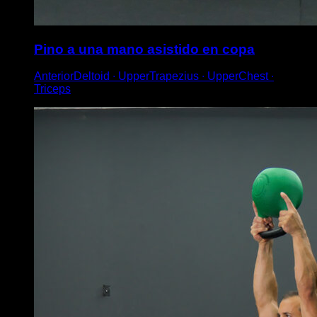
Pino a una mano asistido en copa
AnteriorDeltoid ∙ UpperTrapezius ∙ UpperChest ∙
Triceps