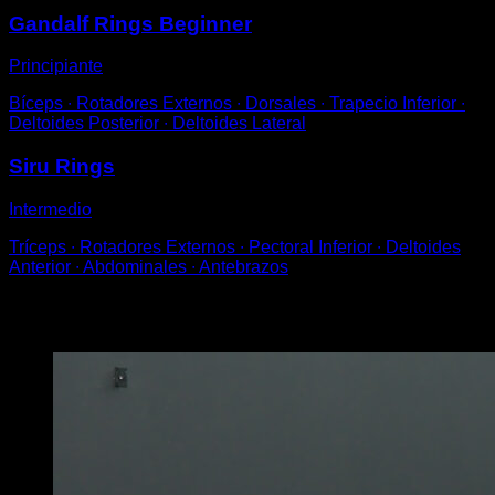
Gandalf Rings Beginner
Principiante
Bíceps ∙ Rotadores Externos ∙ Dorsales ∙ Trapecio Inferior ∙
Deltoides Posterior ∙ Deltoides Lateral
Siru Rings
Intermedio
Tríceps ∙ Rotadores Externos ∙ Pectoral Inferior ∙ Deltoides
Anterior ∙ Abdominales ∙ Antebrazos
Puede que te interese