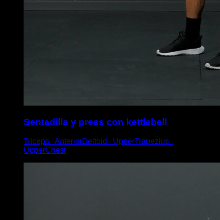
Sentadilla y press con kettlebell
Triceps ∙ AnteriorDeltoid ∙ UpperTrapezius ∙
UpperChest