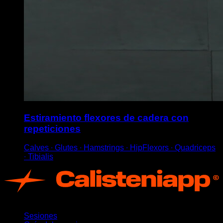
Estiramiento flexores de cadera con
repeticiones
Calves ∙ Glutes ∙ Hamstrings ∙ HipFlexors ∙ Quadriceps
∙ Tibialis
App
Sesiones