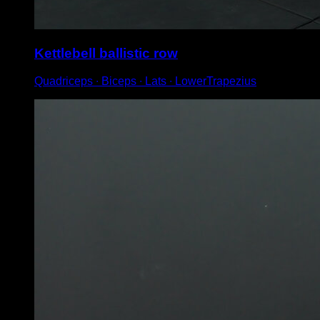
Kettlebell ballistic row
Quadriceps ∙ Biceps ∙ Lats ∙ LowerTrapezius