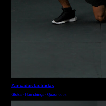
Zancadas lastradas
Glutes ∙ Hamstrings ∙ Quadriceps