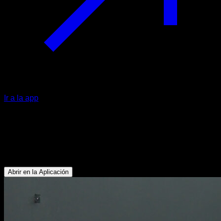
Ir a la app
Elevaciones de sóleo en sentadilla
asistida
Cuádriceps - Gemelos
Abrir en la Aplicación