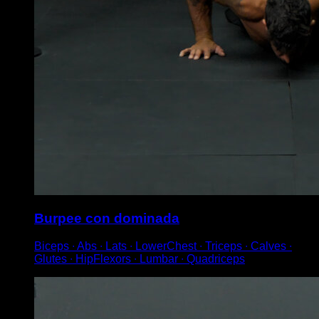
Burpee con dominada
Biceps ∙ Abs ∙ Lats ∙ LowerChest ∙ Triceps ∙ Calves ∙
Glutes ∙ HipFlexors ∙ Lumbar ∙ Quadriceps