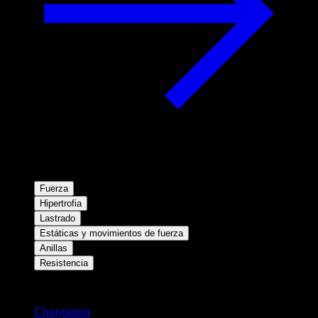
Fuerza
Hipertrofia
Lastrado
Estáticas y movimientos de fuerza
Anillas
Resistencia
Novedades
Changelog