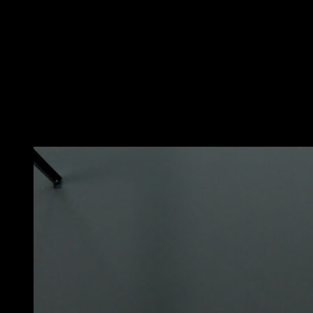
Colócate frente a un poste o similar.
Realiza una sentadilla asistida agarrándote del poste y
mantente en la posición a 90º
Manteniendo esa posición, realiza una flexión plantar,
colocándote de puntillas.
Vuelve a poner los talones en el suelo para completar
una repetición.
Puede que te interese