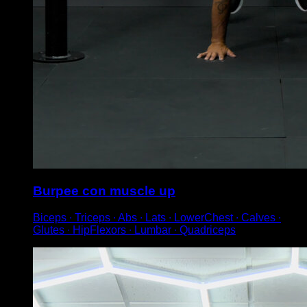
Burpee con muscle up
Biceps ∙ Triceps ∙ Abs ∙ Lats ∙ LowerChest ∙ Calves ∙
Glutes ∙ HipFlexors ∙ Lumbar ∙ Quadriceps