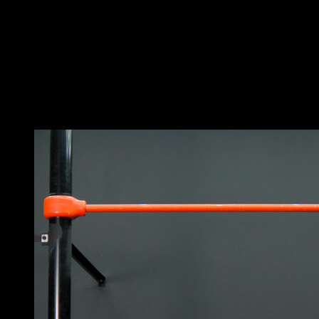
cadena y discos, con chaleco lastrado o equivalente.
Adapta el peso para que sea demandante pero sin
excederte.
Extiende completamente los brazos abajo y bloquéalos
al terminar el fondo arriba para que sea una repetición
completa.
Puede que te interese