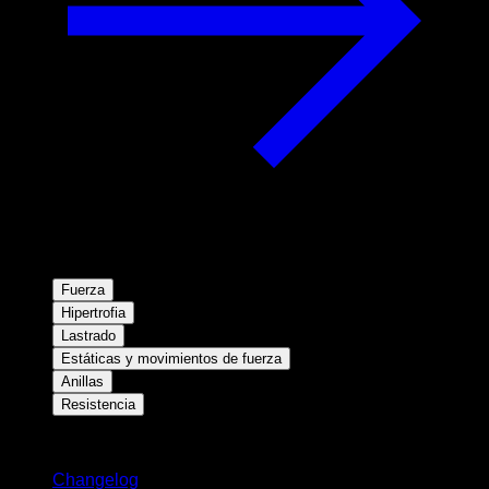
Fuerza
Hipertrofia
Lastrado
Estáticas y movimientos de fuerza
Anillas
Resistencia
Novedades
Changelog