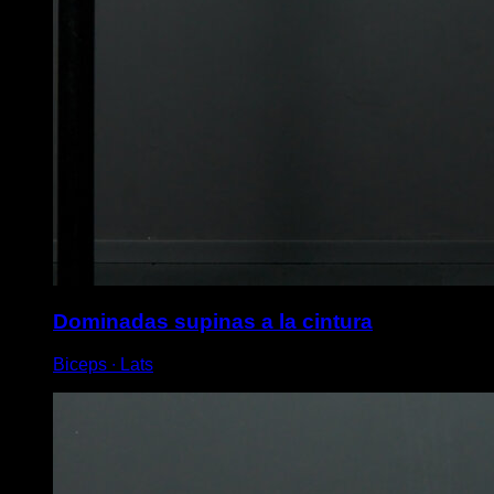
Dominadas supinas a la cintura
Biceps ∙ Lats