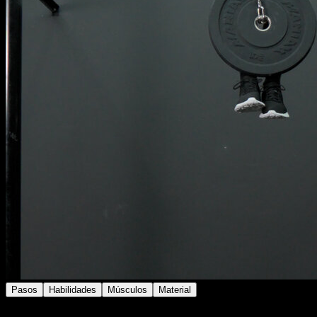
Pasos
Habilidades
Músculos
Material
Realiza un muscle up con peso añadido, ya sea con