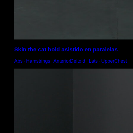
Skin the cat hold asistido en paralelas
Abs ∙ Hamstrings ∙ AnteriorDeltoid ∙ Lats ∙ UpperChest