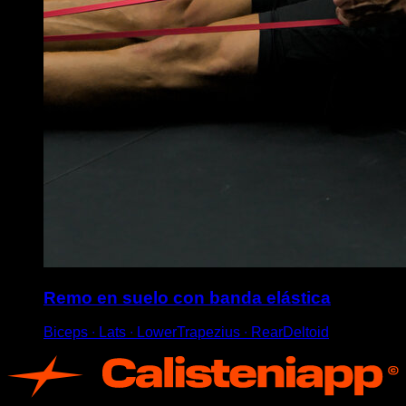
Remo en suelo con banda elástica
Biceps ∙ Lats ∙ LowerTrapezius ∙ RearDeltoid