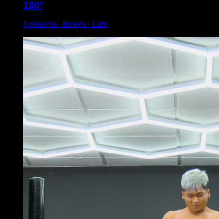
180º
Forearms ∙ Biceps ∙ Lats