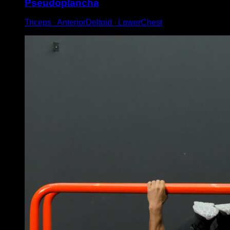
Pseudoplancha
Triceps ∙ AnteriorDeltoid ∙ LowerChest