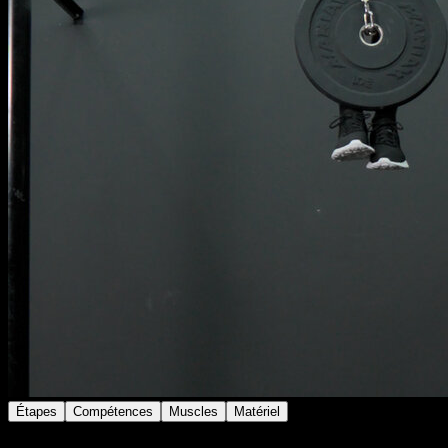
Étapes
Compétences
Muscles
Matériel
Réalise un muscle up avec poids additionnel, que ce