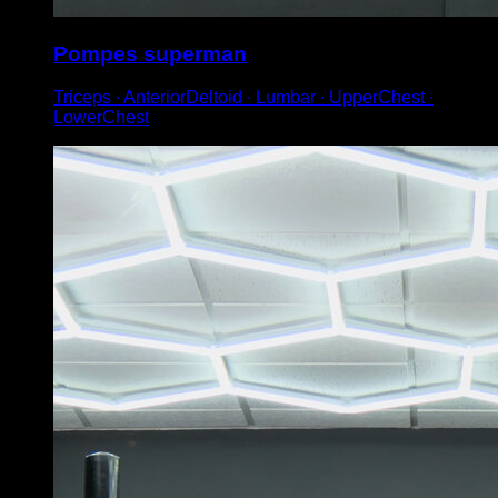
Pompes superman
Triceps ∙ AnteriorDeltoid ∙ Lumbar ∙ UpperChest ∙
LowerChest