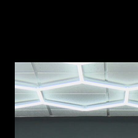
soit avec une chaîne et des disques, un gilet lesté ou
équivalent
Adapte la charge pour qu’elle soit exigeante sans
exagérer
Étends complètement les bras en bas et verrouille-les
en haut à la fin du dip pour que la répétition soit
complète
Vous pourriez aussi aimer