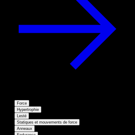
Force
Hypertrophie
Lesté
Statiques et mouvements de force
Anneaux
Endurance