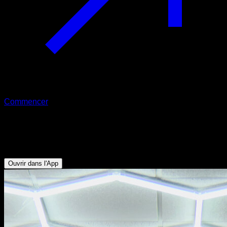
Commencer
Muscle up lesté
Triceps - Biceps - Dorsaux - Pectoraux Inférieurs
Ouvrir dans l'App