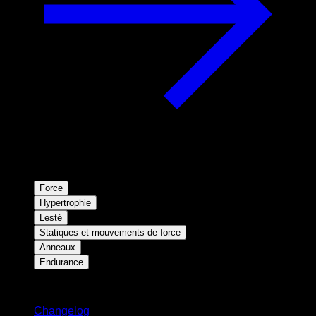
Force
Hypertrophie
Lesté
Statiques et mouvements de force
Anneaux
Endurance
Restez informé
Changelog