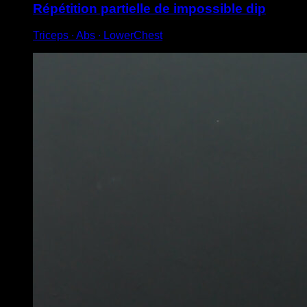
Répétition partielle de impossible dip
Triceps ∙ Abs ∙ LowerChest