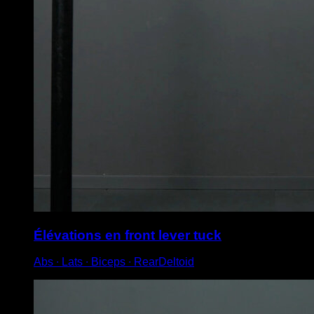
Élévations en front lever tuck
Abs ∙ Lats ∙ Biceps ∙ RearDeltoid