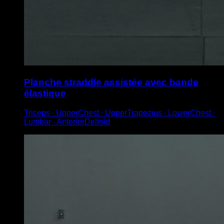
Planche straddle assistée avec bande
élastique
Triceps ∙ UpperChest ∙ UpperTrapezius ∙ LowerChest ∙
Lumbar ∙ AnteriorDeltoid