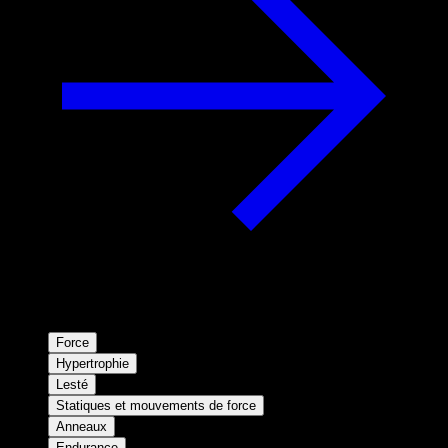
Force
Hypertrophie
Lesté
Statiques et mouvements de force
Anneaux
Endurance