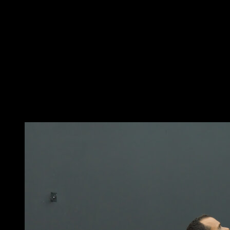
Place-toi au sol en position de pompes avec les
hanches élevées Les mains peuvent être légèrement
écartées vers les côtés ou en prise supine selon ta
préférence personnelle
Abaisse les hanches en inclinant les épaules vers
l’avant pour passer en position de planche lean
maintiens-la un instant
Reviens à la position initiale pour compléter une
répétition
Vous pourriez aussi aimer