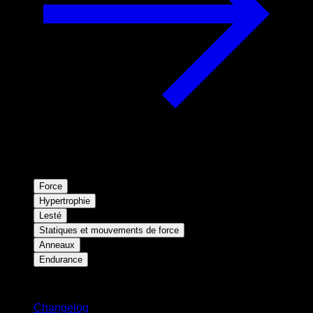
Force
Hypertrophie
Lesté
Statiques et mouvements de force
Anneaux
Endurance
Restez informé
Changelog