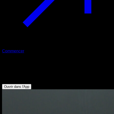
Commencer
De pike à planche lean
Serratus - Pectoraux Supérieurs - Triceps - Trapèze
Supérieur - Deltoïde Antérieur
Ouvrir dans l'App