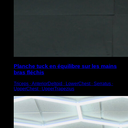
Planche tuck en équilibre sur les mains
bras fléchis
Triceps ∙ AnteriorDeltoid ∙ LowerChest ∙ Serratus ∙
UpperChest ∙ UpperTrapezius