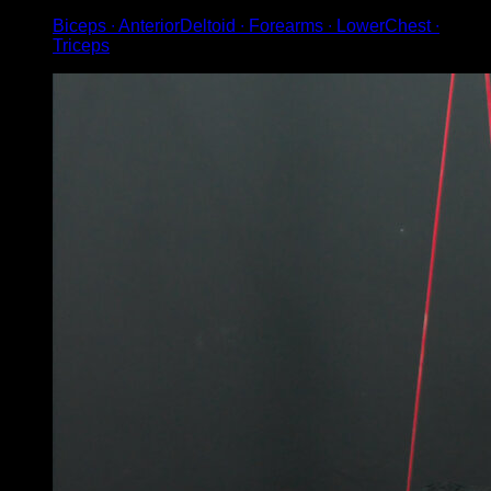
Biceps ∙ AnteriorDeltoid ∙ Forearms ∙ LowerChest ∙
Triceps