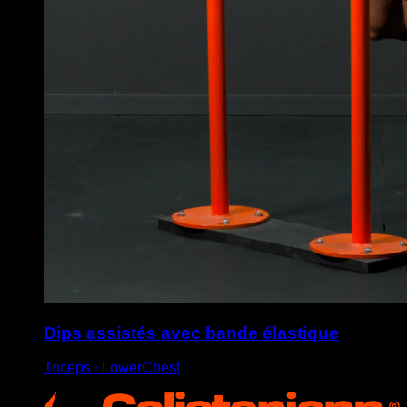
Dips assistés avec bande élastique
Triceps ∙ LowerChest