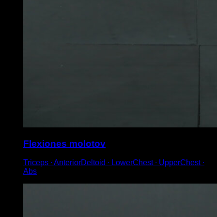
Flexiones molotov
Triceps ∙ AnteriorDeltoid ∙ LowerChest ∙ UpperChest ∙
Abs