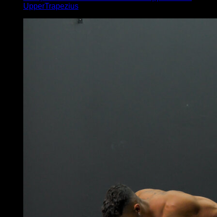
UpperTrapezius