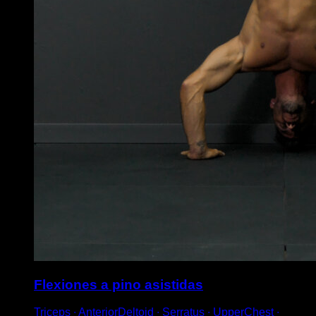
Flexiones a pino asistidas
Triceps ∙ AnteriorDeltoid ∙ Serratus ∙ UpperChest ∙