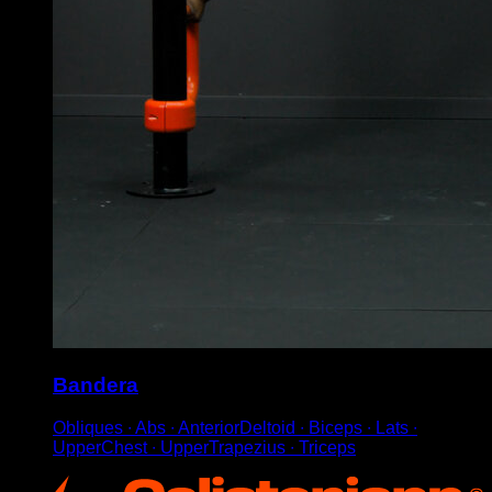
Bandera
Obliques ∙ Abs ∙ AnteriorDeltoid ∙ Biceps ∙ Lats ∙
UpperChest ∙ UpperTrapezius ∙ Triceps