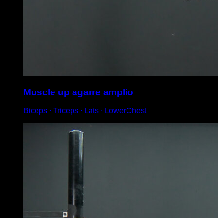
Muscle up agarre amplio
Biceps ∙ Triceps ∙ Lats ∙ LowerChest