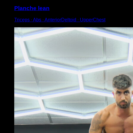
Planche lean
Triceps ∙ Abs ∙ AnteriorDeltoid ∙ UpperChest