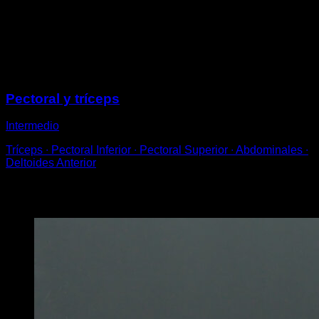
un brazo.
Ayúdate con el otro para mantener el equilibrio.
Intenta aguantar por un tiempo determinado.
Sesiones
Pectoral y tríceps
Intermedio
Tríceps ∙ Pectoral Inferior ∙ Pectoral Superior ∙ Abdominales ∙
Deltoides Anterior
Puede que te interese