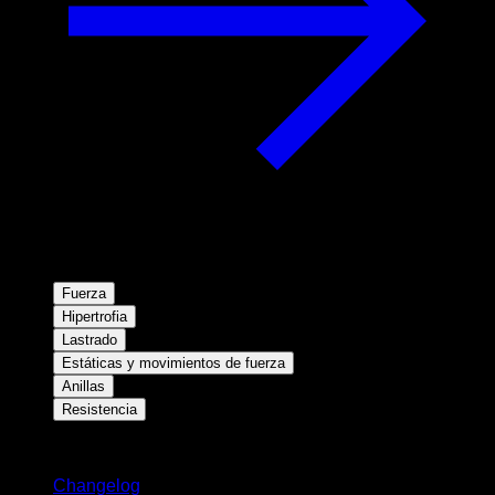
Fuerza
Hipertrofia
Lastrado
Estáticas y movimientos de fuerza
Anillas
Resistencia
Novedades
Changelog