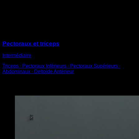
avec un bras
Aide-toi de l’autre pour garder l’équilibre
Essaie de tenir pendant un temps déterminé
Sessions
Pectoraux et triceps
Intermédiaire
Triceps ∙ Pectoraux Inférieurs ∙ Pectoraux Supérieurs ∙
Abdominaux ∙ Deltoïde Antérieur
Vous pourriez aussi aimer