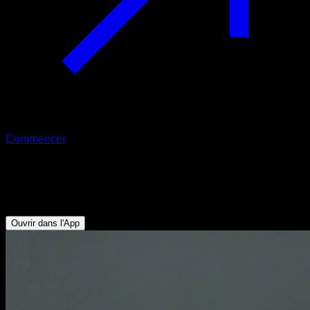
Commencer
Isométrique dips à une main
Triceps - Pectoraux Inférieurs
Ouvrir dans l'App