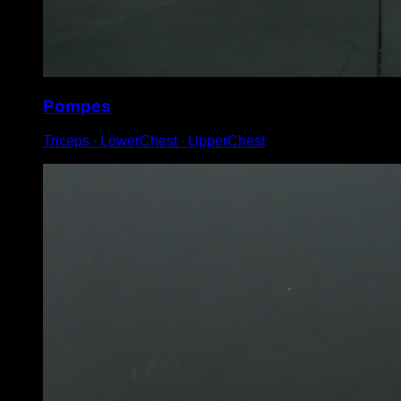
Pompes
Triceps ∙ LowerChest ∙ UpperChest