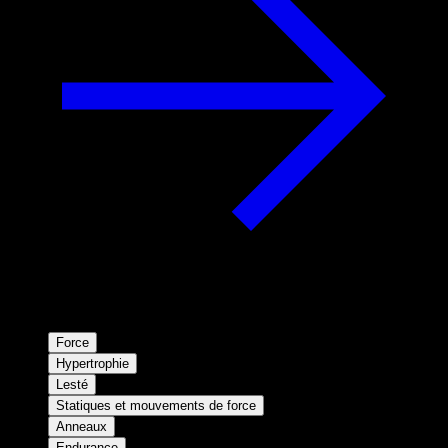
Force
Hypertrophie
Lesté
Statiques et mouvements de force
Anneaux
Endurance