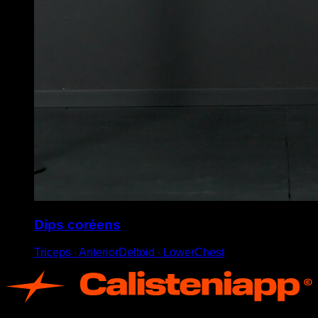
Dips coréens
Triceps ∙ AnteriorDeltoid ∙ LowerChest
App