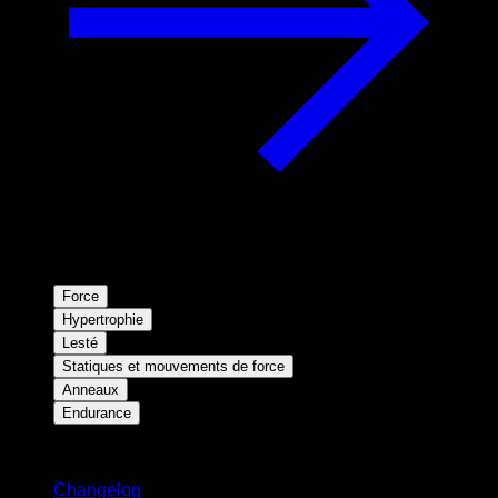
Force
Hypertrophie
Lesté
Statiques et mouvements de force
Anneaux
Endurance
Restez informé
Changelog