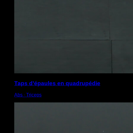
Taps d’épaules en quadrupédie
Abs ∙ Triceps