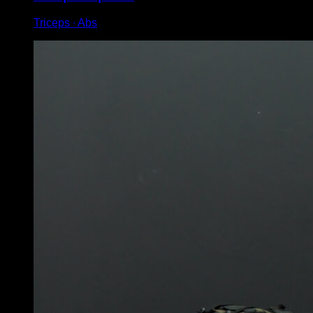
Triceps ∙ Abs