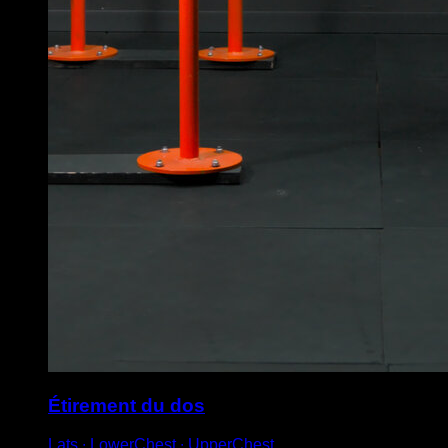
Étirement du dos
Lats ∙ LowerChest ∙ UpperChest