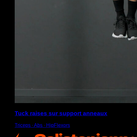
Tuck raises sur support anneaux
Triceps ∙ Abs ∙ HipFlexors