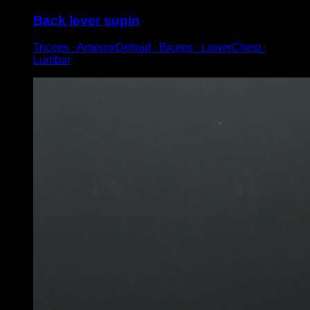
Back lever supin
Triceps ∙ AnteriorDeltoid ∙ Biceps ∙ LowerChest ∙
Lumbar