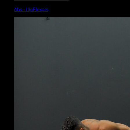
Abs ∙ HipFlexors