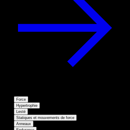
Force
Hypertrophie
Lesté
Statiques et mouvements de force
Anneaux
Endurance