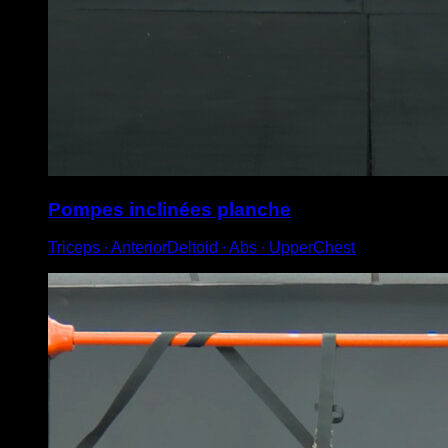
Pompes inclinées planche
Triceps ∙ AnteriorDeltoid ∙ Abs ∙ UpperChest