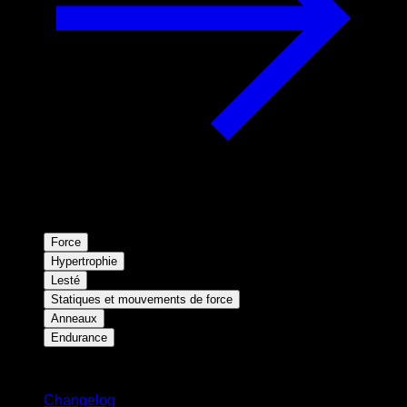
Force
Hypertrophie
Lesté
Statiques et mouvements de force
Anneaux
Endurance
Restez informé
Changelog