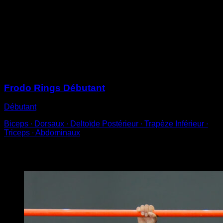
complètement tendus.
Essaie de ne pas hausser les épaules.
Quand tu n’es pas habitué, il est normal de beaucoup
trembler dans cette position, avec le temps tu pourras
la maintenir de façon stable.
Sessions
Frodo Rings Débutant
Débutant
Biceps ∙ Dorsaux ∙ Deltoïde Postérieur ∙ Trapèze Inférieur ∙
Triceps ∙ Abdominaux
Vous pourriez aussi aimer