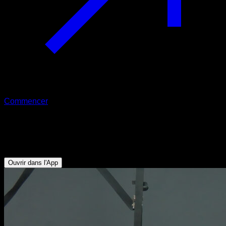
Commencer
Support neutre aux anneaux
Triceps - Abdominaux - Pectoraux Inférieurs
Ouvrir dans l'App