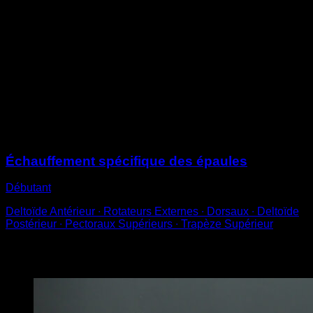
Au sol en position de pompes avec les bras
complètement tendus
Pousse pour élever le haut de ton dos de façon à ce
qu’il soit arrondi
Reviens à la position initiale pour compléter une
répétition
Tu dois effectuer ce mouvement sans fléchir les bras à
aucun moment
Sessions
Échauffement spécifique des épaules
Débutant
Deltoïde Antérieur ∙ Rotateurs Externes ∙ Dorsaux ∙ Deltoïde
Postérieur ∙ Pectoraux Supérieurs ∙ Trapèze Supérieur
Vous pourriez aussi aimer