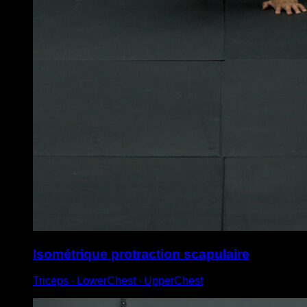
Isométrique protraction scapulaire
Triceps ∙ LowerChest ∙ UpperChest