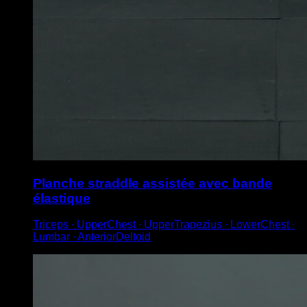
Planche straddle assistée avec bande
élastique
Triceps ∙ UpperChest ∙ UpperTrapezius ∙ LowerChest ∙
Lumbar ∙ AnteriorDeltoid