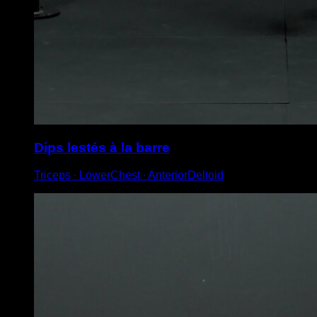
Dips lestés à la barre
Triceps ∙ LowerChest ∙ AnteriorDeltoid