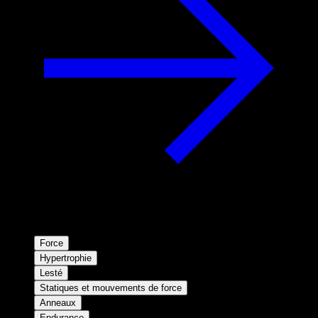
Force
Hypertrophie
Lesté
Statiques et mouvements de force
Anneaux
Endurance