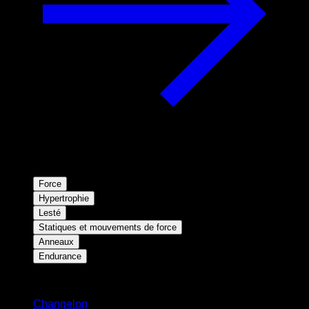
Force
Hypertrophie
Lesté
Statiques et mouvements de force
Anneaux
Endurance
Restez informé
Changelog