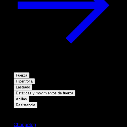
Fuerza
Hipertrofia
Lastrado
Estáticas y movimientos de fuerza
Anillas
Resistencia
Novedades
Changelog