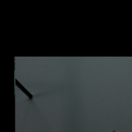
Coloca la banda elástica en una barra y alrededor de
tu pecho para que ejerza fuerza hacia arriba y te ayude
a poder completar las flexiones correctamente.
Realiza flexiones de brazos.
Utiliza diferentes alturas de barra y grosores de banda
para recibir más o menos asistencia.
Puede que te interese