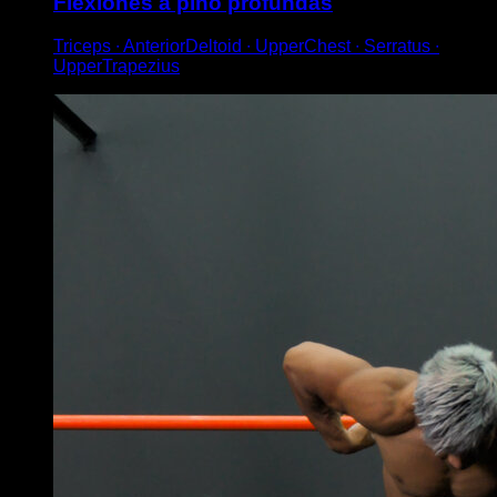
Flexiones a pino profundas
Triceps ∙ AnteriorDeltoid ∙ UpperChest ∙ Serratus ∙
UpperTrapezius