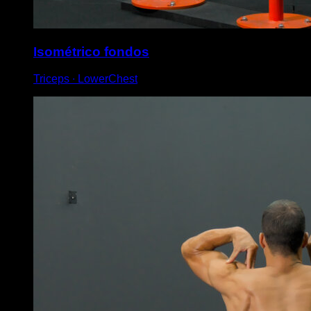
Isométrico fondos
Triceps ∙ LowerChest