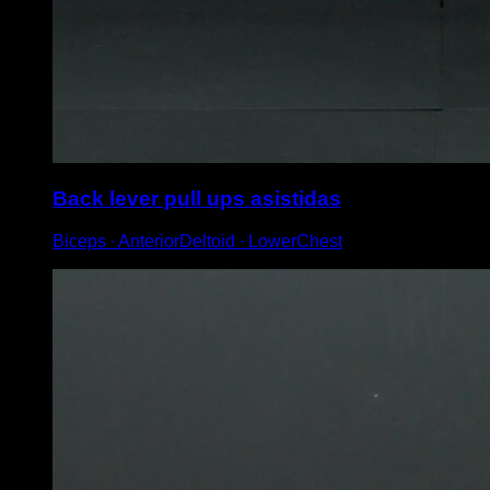
Back lever pull ups asistidas
Biceps ∙ AnteriorDeltoid ∙ LowerChest