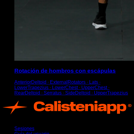
Rotación de hombros con escápulas
AnteriorDeltoid ∙ ExternalRotators ∙ Lats ∙
LowerTrapezius ∙ LowerChest ∙ UpperChest ∙
RearDeltoid ∙ Serratus ∙ SideDeltoid ∙ UpperTrapezius
App
Sesiones
Guía del usuario