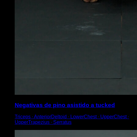
Negativas de pino asistido a tucked
Triceps ∙ AnteriorDeltoid ∙ LowerChest ∙ UpperChest ∙
UpperTrapezius ∙ Serratus