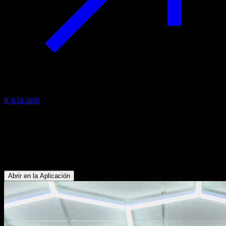
Ir a la app
Front lever a una mano asistido al
hombro
Bíceps - Oblicuos - Abdominales - Dorsales
Abrir en la Aplicación