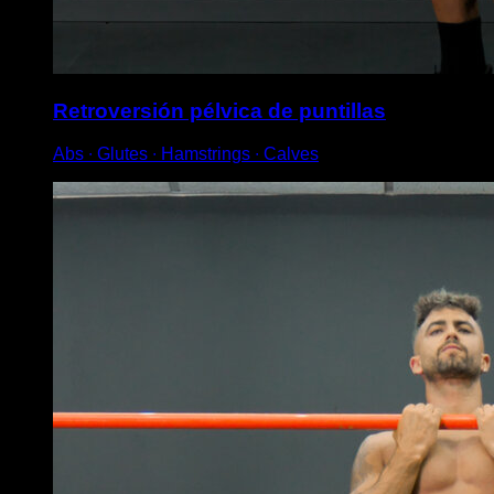
Retroversión pélvica de puntillas
Abs ∙ Glutes ∙ Hamstrings ∙ Calves