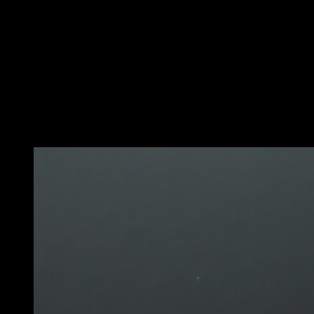
En una barra, agarrado con una sola mano mientras
que la otra está colocada en el hombro contrario.
Eleva las piernas y el torso de manera que queden los
más paralelas al suelo posible, cuanto más perfecta
sea dicha paralela y cuanto más recta sea la línea
entre torso y piernas, más limpio será el movimiento.
El brazo con el que te agarras debe estar bloqueado.
Puede que te interese