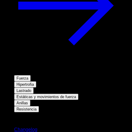
Fuerza
Hipertrofia
Lastrado
Estáticas y movimientos de fuerza
Anillas
Resistencia
Novedades
Changelog