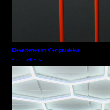
Elevaciones en V en paralelas
Abs ∙ HipFlexors