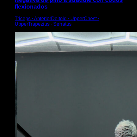
flexionados
Triceps ∙ AnteriorDeltoid ∙ UpperChest ∙
UpperTrapezius ∙ Serratus