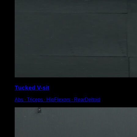
Tucked V-sit
Abs ∙ Triceps ∙ HipFlexors ∙ RearDeltoid