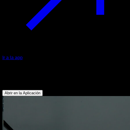
Ir a la app
Flexiones inclinadas nivel 0
Tríceps - Pectoral Inferior
Abrir en la Aplicación