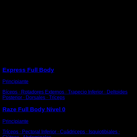
cadera o superior.
Apoya las manos en ella inclinando tu cuerpo y realiza
flexiones de brazos.
Intenta mantener espalda y piernas alineadas, además
intenta que los codos no se abran hacia los laterales,
sino que se mantengan cerca del tronco.
Ajusta la altura de la barra o superficie para modificar
la dificultad, a mayor altura, más sencillo.
Sesiones
Express Full Body
Principiante
Bíceps ∙ Rotadores Externos ∙ Trapecio Inferior ∙ Deltoides
Posterior ∙ Dorsales ∙ Tríceps
Raze Full Body Nivel 0
Principiante
Tríceps ∙ Pectoral Inferior ∙ Cuádriceps ∙ Isquiotibiales ∙