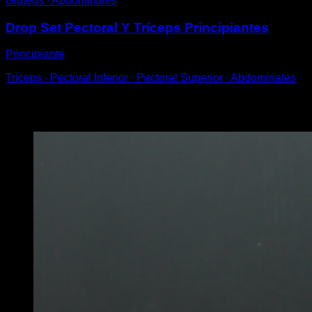
Glúteos ∙ Abdominales
Drop Set Pectoral Y Tríceps Principiantes
Principiante
Tríceps ∙ Pectoral Inferior ∙ Pectoral Superior ∙ Abdominales
Puede que te interese