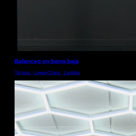
Balanceo en barra baja
Triceps ∙ LowerChest ∙ Lumbar