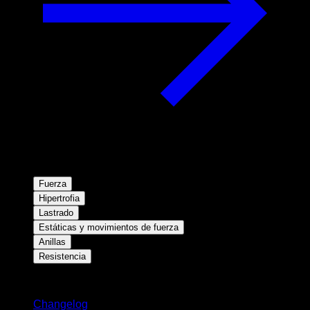
Fuerza
Hipertrofia
Lastrado
Estáticas y movimientos de fuerza
Anillas
Resistencia
Novedades
Changelog