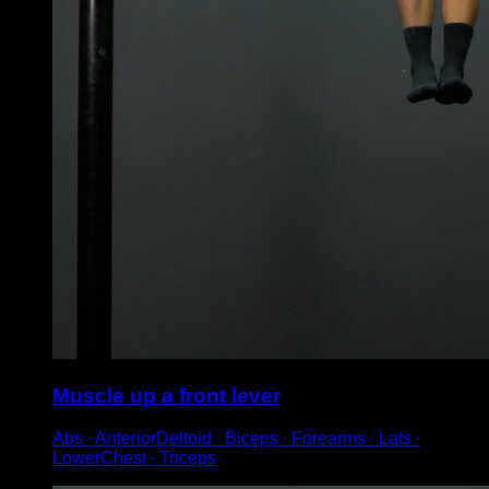
Muscle up a front lever
Abs ∙ AnteriorDeltoid ∙ Biceps ∙ Forearms ∙ Lats ∙
LowerChest ∙ Triceps