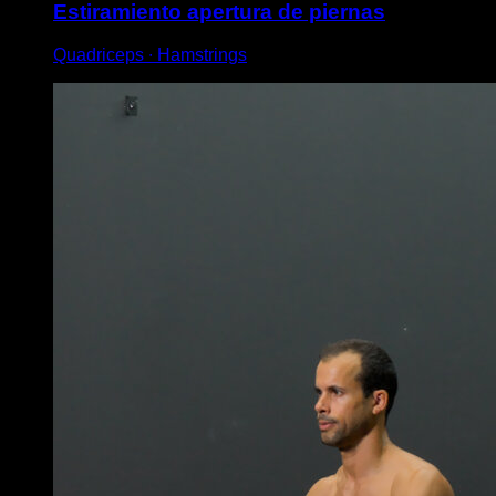
Estiramiento apertura de piernas
Quadriceps ∙ Hamstrings