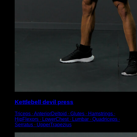
Kettlebell devil press
Triceps ∙ AnteriorDeltoid ∙ Glutes ∙ Hamstrings ∙
HipFlexors ∙ LowerChest ∙ Lumbar ∙ Quadriceps ∙
Serratus ∙ UpperTrapezius