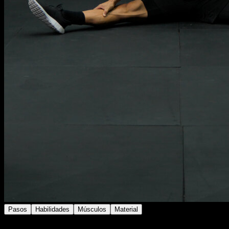
Pasos
Habilidades
Músculos
Material
En suelo con las piernas abiertas