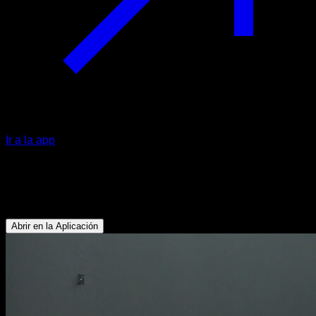
Ir a la app
Straddle split
Flexores de Cadera - Cuádriceps
Abrir en la Aplicación