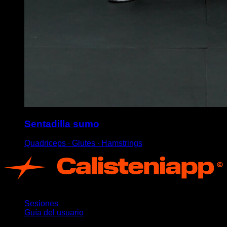
Sentadilla sumo
Quadriceps ∙ Glutes ∙ Hamstrings
App
Sesiones
Guía del usuario