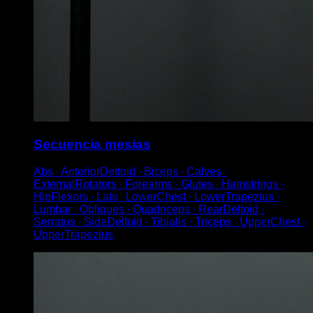
Secuencia mesías
Abs ∙ AnteriorDeltoid ∙ Biceps ∙ Calves ∙
ExternalRotators ∙ Forearms ∙ Glutes ∙ Hamstrings ∙
HipFlexors ∙ Lats ∙ LowerChest ∙ LowerTrapezius ∙
Lumbar ∙ Obliques ∙ Quadriceps ∙ RearDeltoid ∙
Serratus ∙ SideDeltoid ∙ Tibialis ∙ Triceps ∙ UpperChest ∙
UpperTrapezius