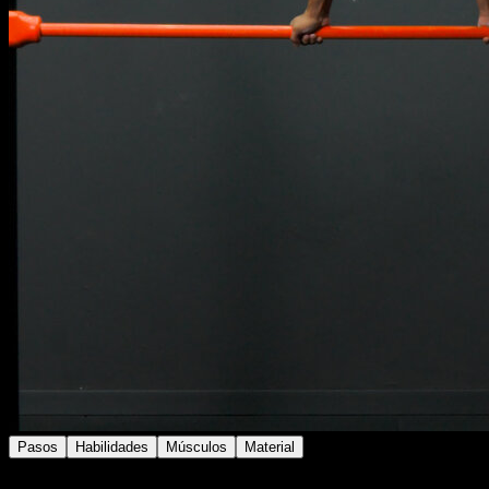
Pasos
Habilidades
Músculos
Material
Colócate en posición de fondo en barra con agarre