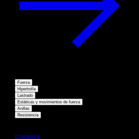
Fuerza
Hipertrofia
Lastrado
Estáticas y movimientos de fuerza
Anillas
Resistencia
Novedades
Changelog