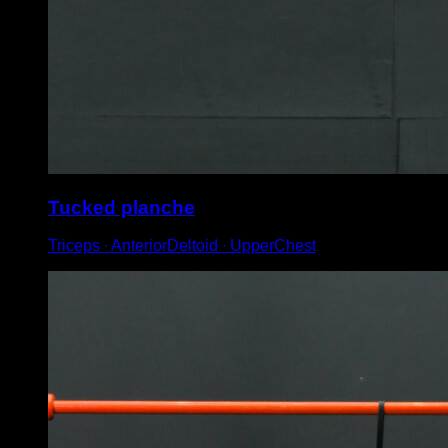
Tucked planche
Triceps ∙ AnteriorDeltoid ∙ UpperChest