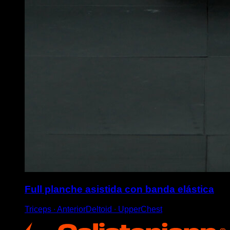
Full planche asistida con banda elástica
Triceps ∙ AnteriorDeltoid ∙ UpperChest