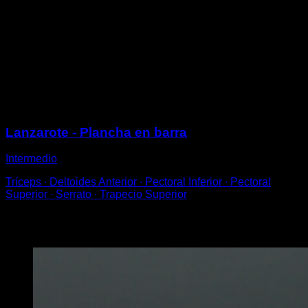
supino.
Intenta levantar tu cuerpo de forma que quede paralelo
al suelo, con los pies a la misma altura que la cadera y
los hombros.
Inclínate hacia delante y usa la fuerza de tus hombros
para conseguirlo.
Sesiones
Lanzarote - Plancha en barra
Intermedio
Tríceps ∙ Deltoides Anterior ∙ Pectoral Inferior ∙ Pectoral
Superior ∙ Serrato ∙ Trapecio Superior
Puede que te interese