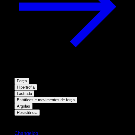
Força
Hipertrofia
Lastrado
Estáticas e movimentos de força
Argolas
Resistência
Mantenha-se atualizado
Changelog