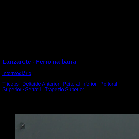
Assuma a posição de fundo em barra com agarre
supino.
Tente levantar o seu corpo de forma que fique paralelo
ao solo, com os pés na mesma altura que a cintura e
os ombros.
Incline-se para a frente e use a força dos seus ombros
para conseguir isso.
Sessões
Lanzarote - Ferro na barra
Intermediário
Tríceps ∙ Deltoide Anterior ∙ Peitoral Inferior ∙ Peitoral
Superior ∙ Serrátil ∙ Trapézio Superior
Você também pode gostar