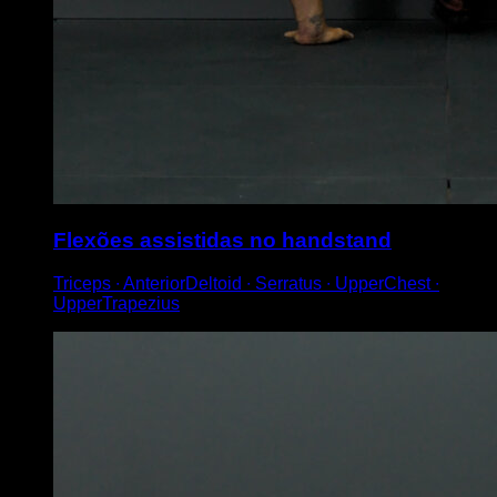
Flexões assistidas no handstand
Triceps ∙ AnteriorDeltoid ∙ Serratus ∙ UpperChest ∙
UpperTrapezius