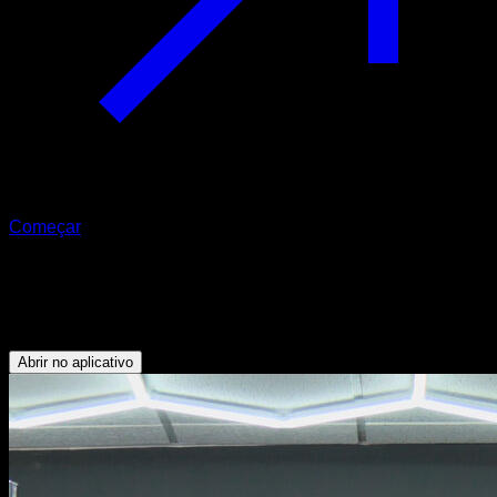
Começar
Planche na barra
Tríceps - Deltoide Anterior - Peitoral Inferior
Abrir no aplicativo