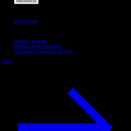
Resistência
Mantenha-se atualizado
Changelog
Suporte
Ajuda e suporte
Política de privacidade
Termos e Condições de Uso
Blog