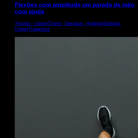
Flexões com amplitude em parada de mão
com ajuda
Triceps ∙ UpperChest ∙ Serratus ∙ AnteriorDeltoid ∙
UpperTrapezius