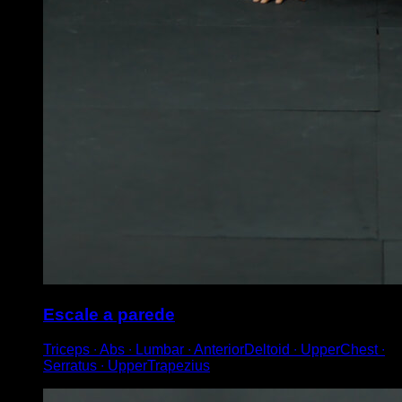
Escale a parede
Triceps ∙ Abs ∙ Lumbar ∙ AnteriorDeltoid ∙ UpperChest ∙
Serratus ∙ UpperTrapezius