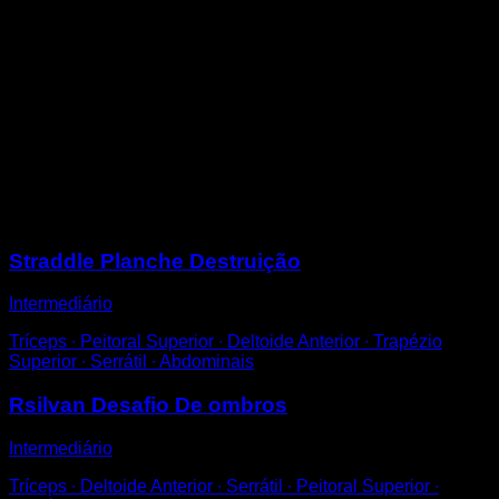
Desde posição de prancha, sem arquear a coluna.
Flexione os braços enquanto deixa o corpo descer até
formar um ângulo de 45° em relação ao chão.
Para completar o movimento, estique os braços
novamente e ao mesmo tempo levante o corpo para a
vertical.
Tentar manter a linha reta nas costas e pernas. Pode
ser feito no chão, em agarras push up ou paralelas.
Sessões
Straddle Planche Destruição
Intermediário
Tríceps ∙ Peitoral Superior ∙ Deltoide Anterior ∙ Trapézio
Superior ∙ Serrátil ∙ Abdominais
Rsilvan Desafio De ombros
Intermediário
Tríceps ∙ Deltoide Anterior ∙ Serrátil ∙ Peitoral Superior ∙