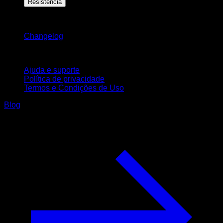
Resistência
Mantenha-se atualizado
Changelog
Suporte
Ajuda e suporte
Política de privacidade
Termos e Condições de Uso
Blog