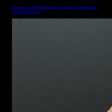
Triceps ∙ AnteriorDeltoid ∙ Serratus ∙ UpperChest ∙
UpperTrapezius