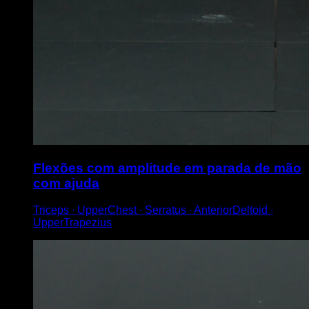
Flexões com amplitude em parada de mão
com ajuda
Triceps ∙ UpperChest ∙ Serratus ∙ AnteriorDeltoid ∙
UpperTrapezius