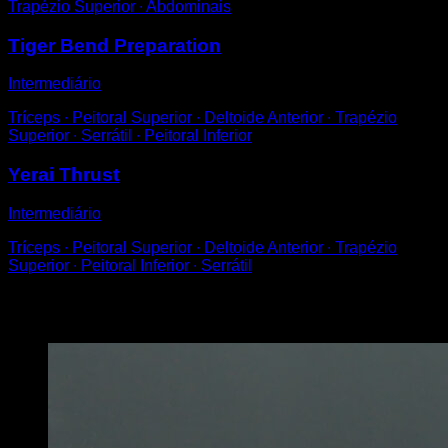
Trapézio Superior ∙ Abdominais
Tiger Bend Preparation
Intermediário
Tríceps ∙ Peitoral Superior ∙ Deltoide Anterior ∙ Trapézio
Superior ∙ Serrátil ∙ Peitoral Inferior
Yerai Thrust
Intermediário
Tríceps ∙ Peitoral Superior ∙ Deltoide Anterior ∙ Trapézio
Superior ∙ Peitoral Inferior ∙ Serrátil
Você também pode gostar