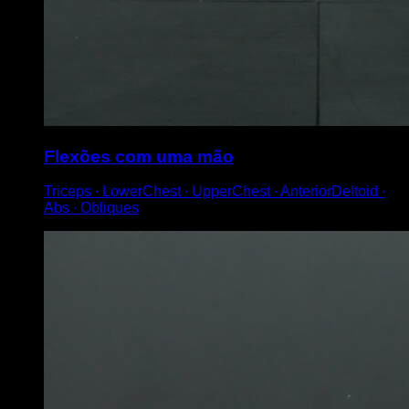
Flexões com uma mão
Triceps ∙ LowerChest ∙ UpperChest ∙ AnteriorDeltoid ∙
Abs ∙ Obliques