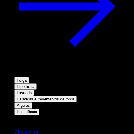
Força
Hipertrofia
Lastrado
Estáticas e movimentos de força
Argolas
Resistência
Mantenha-se atualizado
Changelog