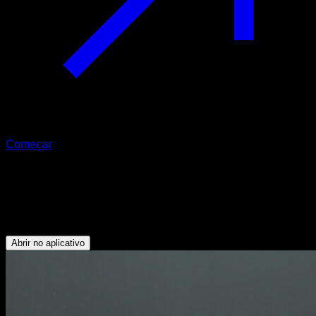
Começar
45º push up
Tríceps - Peitoral Superior - Deltoide Anterior - Trapézio
Superior
Abrir no aplicativo