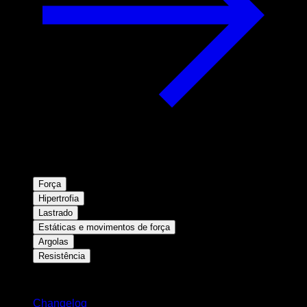
Força
Hipertrofia
Lastrado
Estáticas e movimentos de força
Argolas
Resistência
Mantenha-se atualizado
Changelog