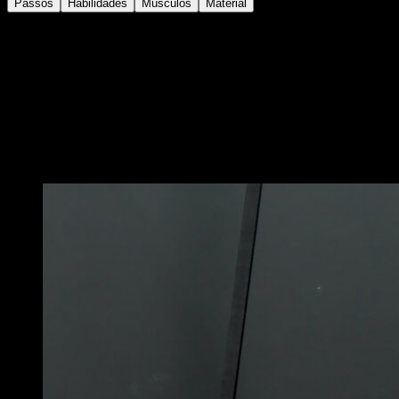
Passos
Habilidades
Músculos
Material
Coloque-se em uma posição de L sentado com as
pernas retas, mantenha essa posição por pelo menos 3
segundos e, em seguida, recolha as pernas e passe
para a posição de prancha straddle, também mantendo
essa posição.
Volte para o L sentado para completar uma repetição.
Você também pode gostar