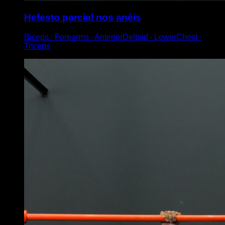
Hefesto parcial nos anéis
Biceps ∙ Forearms ∙ AnteriorDeltoid ∙ LowerChest ∙
Triceps