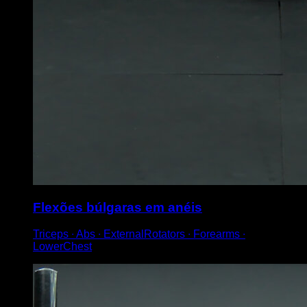
Flexões búlgaras em anéis
Triceps ∙ Abs ∙ ExternalRotators ∙ Forearms ∙
LowerChest