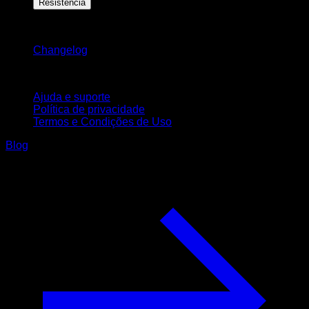
Resistência
Mantenha-se atualizado
Changelog
Suporte
Ajuda e suporte
Política de privacidade
Termos e Condições de Uso
Blog