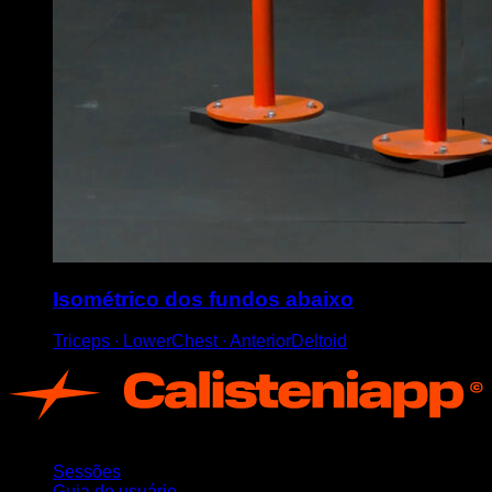
Isométrico dos fundos abaixo
Triceps ∙ LowerChest ∙ AnteriorDeltoid
App
Sessões
Guia do usuário