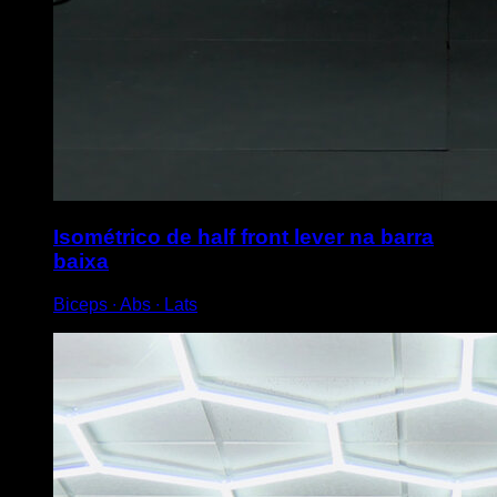
Isométrico de half front lever na barra
baixa
Biceps ∙ Abs ∙ Lats