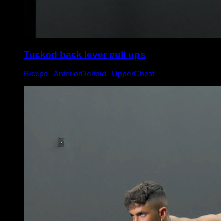
Tucked back lever pull ups
Biceps ∙ AnteriorDeltoid ∙ UpperChest