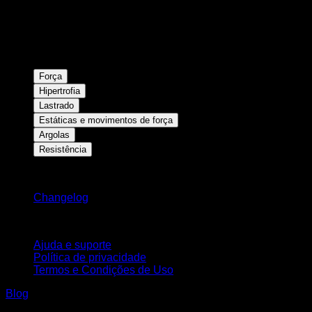
Força
Hipertrofia
Lastrado
Estáticas e movimentos de força
Argolas
Resistência
Mantenha-se atualizado
Changelog
Suporte
Ajuda e suporte
Política de privacidade
Termos e Condições de Uso
Blog