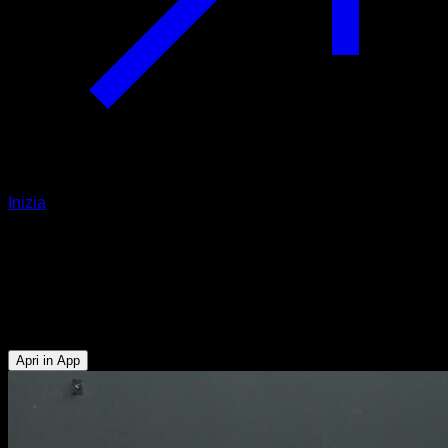
Inizia
L sit a straddle plank
Tricipiti - Addominali - Flessori dell'Anca - Deltoide Anteriore
- Pettorale Inferiore - Serrato - Pettorale Superiore - Trapezio
Superiore
Apri in App