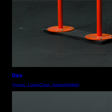
Dips
Triceps ∙ LowerChest ∙ AnteriorDeltoid