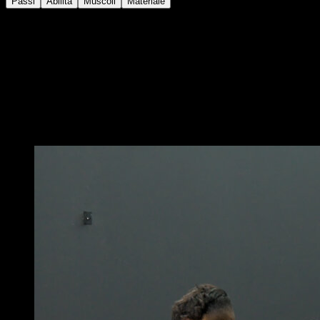
Passi
Abilità
Muscoli
Materiale
Assumi una posizione di L sit con le gambe dritte,
mantieni la posizione per almeno 3 secondi e poi
raccogli le gambe e passa a una posizione di plancia
straddle, mantenendola anche in questo caso.
Ritorna alla posizione di L sit per completare una
ripetizione.
Potrebbe piacerti anche