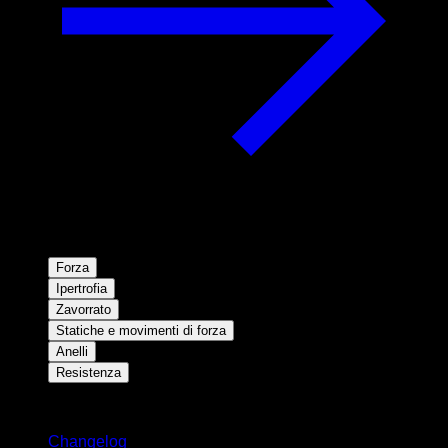
Forza
Ipertrofia
Zavorrato
Statiche e movimenti di forza
Anelli
Resistenza
Rimani aggiornato
Changelog