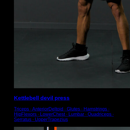
Kettlebell devil press
Triceps ∙ AnteriorDeltoid ∙ Glutes ∙ Hamstrings ∙
HipFlexors ∙ LowerChest ∙ Lumbar ∙ Quadriceps ∙
Serratus ∙ UpperTrapezius