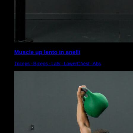
Muscle up lento in anelli
Triceps ∙ Biceps ∙ Lats ∙ LowerChest ∙ Abs