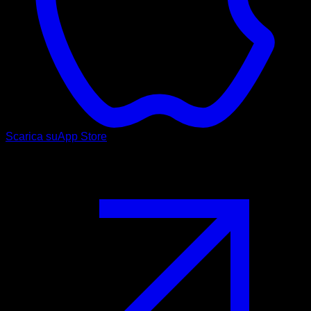
Scarica su
App Store