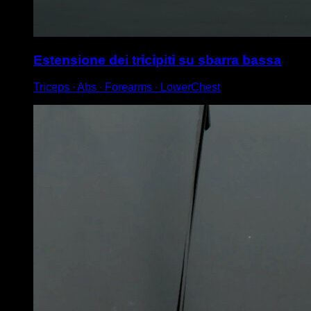
Estensione dei tricipiti su sbarra bassa
Triceps ∙ Abs ∙ Forearms ∙ LowerChest