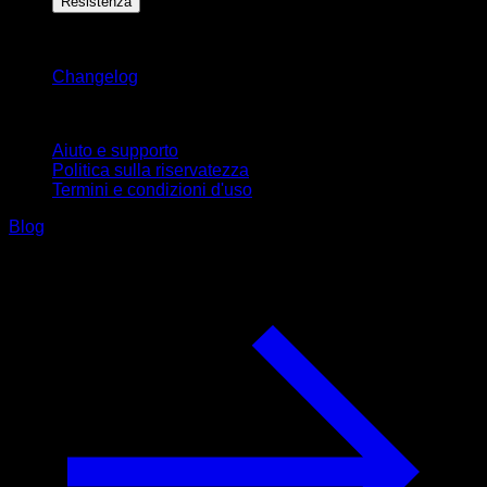
Resistenza
Rimani aggiornato
Changelog
Supporto
Aiuto e supporto
Politica sulla riservatezza
Termini e condizioni d'uso
Blog