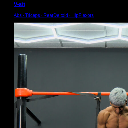
V-sit
Abs ∙ Triceps ∙ RearDeltoid ∙ HipFlexors