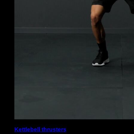
Kettlebell thrusters