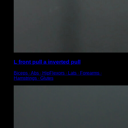
L front pull a inverted pull
Biceps ∙ Abs ∙ HipFlexors ∙ Lats ∙ Forearms ∙
Hamstrings ∙ Glutes