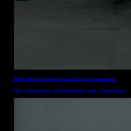
Skin the cat hold asistido en paralelas
Abs ∙ Hamstrings ∙ AnteriorDeltoid ∙ Lats ∙ UpperChest