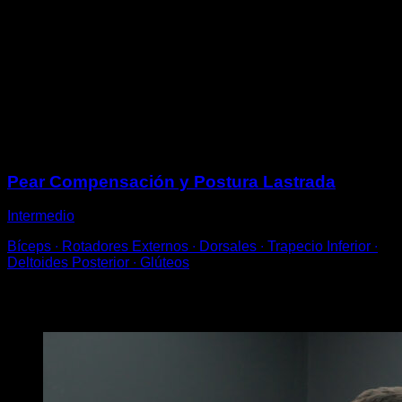
Acostado boca arriba con la kettlebell en la cadera y
una pierna flexionada.
Realiza el movimiento de extensión de cadera para
elevar tus glúteos.
Vuelve a la posición inicial para completar una
repetición.
Sesiones
Pear Compensación y Postura Lastrada
Intermedio
Bíceps ∙ Rotadores Externos ∙ Dorsales ∙ Trapecio Inferior ∙
Deltoides Posterior ∙ Glúteos
Puede que te interese