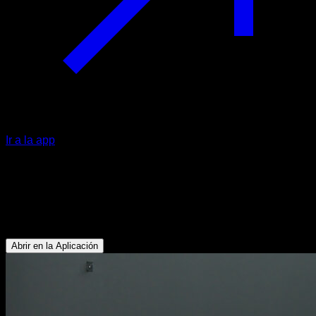
Ir a la app
Puente femoral a una pierna con
kettlebell
Glúteos - Isquiotibiales
Abrir en la Aplicación