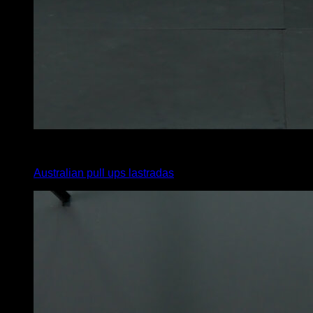
3
x
0
Australian pull ups lastradas