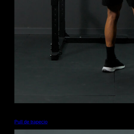
3
x
20
Pull de trapecio