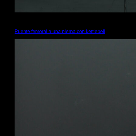
3
x
0
Puente femoral a una pierna con kettlebell