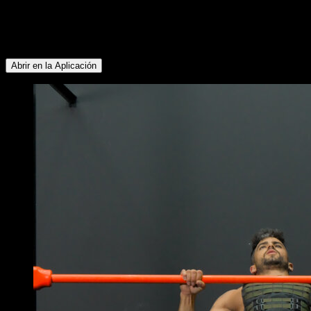
siguientes grupos musculares: Bíceps ∙ Rotadores Externos ∙
Dorsales ∙ Trapecio Inferior ∙ Deltoides Posterior ∙ Glúteos ∙
Isquiotibiales ∙ Lumbares ∙ Deltoides Lateral ∙ Pectoral
Inferior ∙ Pectoral Superior
Abrir en la Aplicación