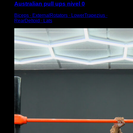
Australian pull ups nivel 0
Biceps ∙ ExternalRotators ∙ LowerTrapezius ∙
RearDeltoid ∙ Lats