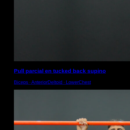
Pull parcial en tucked back supino
Biceps ∙ AnteriorDeltoid ∙ LowerChest