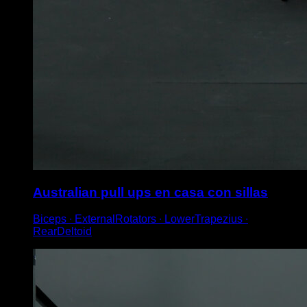
Australian pull ups en casa con sillas
Biceps ∙ ExternalRotators ∙ LowerTrapezius ∙
RearDeltoid