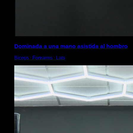
Dominada a una mano asistida al hombro
Biceps ∙ Forearms ∙ Lats