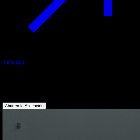
Ir a la app
Remo con kettlebell
Bíceps - Dorsales - Deltoides Posterior - Trapecio Inferior -
Lumbares
Abrir en la Aplicación