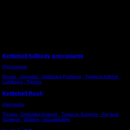
De pie con las piernas semi flexionadas y la espalda
inclinada hacia delante.
Agarra la kettlebell con ambas manos y levántala hasta
llevarla hacia tu abdomen.
Vuelve a la posición inicial para completar una
repetición.
Sesiones
Kettlebell fullbody principiante
Principiante
Bíceps ∙ Dorsales ∙ Deltoides Posterior ∙ Trapecio Inferior ∙
Lumbares ∙ Tríceps
Kettlebell Rush
Intermedio
Tríceps ∙ Deltoides Anterior ∙ Trapecio Superior ∙ Pectoral
Superior ∙ Glúteos ∙ Isquiotibiales