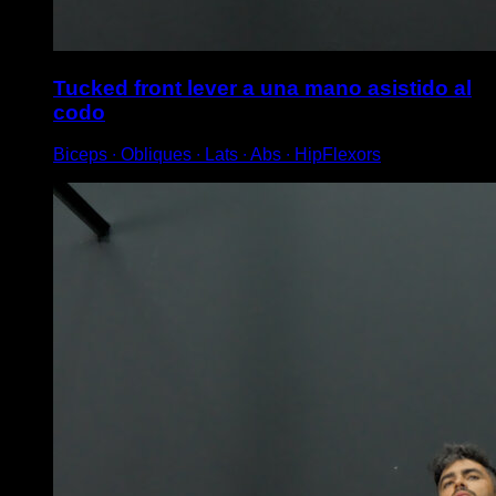
Tucked front lever a una mano asistido al
codo
Biceps ∙ Obliques ∙ Lats ∙ Abs ∙ HipFlexors