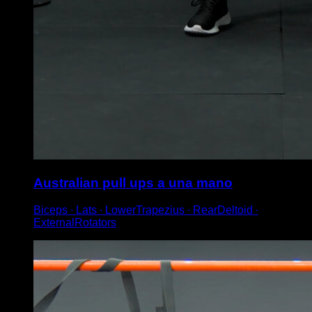
Australian pull ups a una mano
Biceps ∙ Lats ∙ LowerTrapezius ∙ RearDeltoid ∙
ExternalRotators