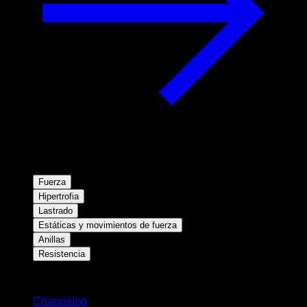
Fuerza
Hipertrofia
Lastrado
Estáticas y movimientos de fuerza
Anillas
Resistencia
Novedades
Changelog