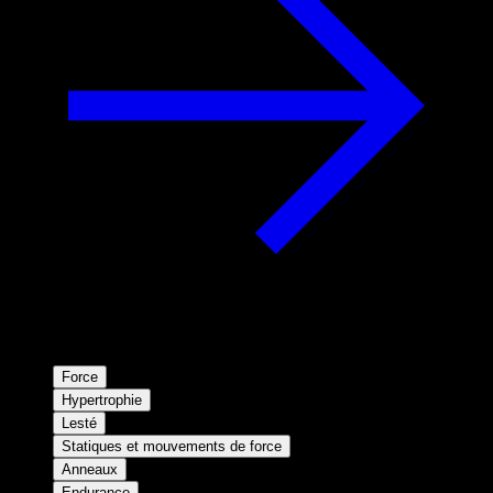
Force
Hypertrophie
Lesté
Statiques et mouvements de force
Anneaux
Endurance