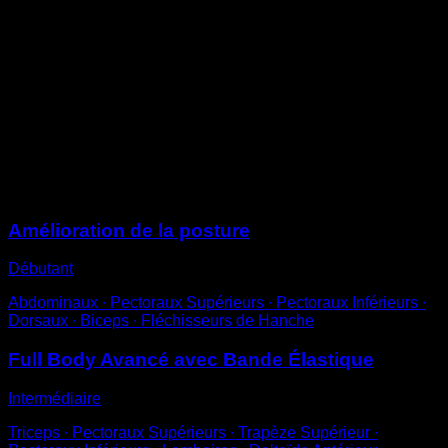
Devant la barre, saisis la bande élastique à chaque
extrémité.
Tire dessus avec les deux mains, coudes vers
l’extérieur, jusqu’à atteindre la hauteur des épaules.
Reviens à la position de départ pour compléter une
répétition.
Tu peux utiliser différentes résistances de bande
élastique pour ajuster la difficulté.
Sessions
Amélioration de la posture
Débutant
Abdominaux ∙ Pectoraux Supérieurs ∙ Pectoraux Inférieurs ∙
Dorsaux ∙ Biceps ∙ Fléchisseurs de Hanche
Full Body Avancé avec Bande Élastique
Intermédiaire
Triceps ∙ Pectoraux Supérieurs ∙ Trapèze Supérieur ∙