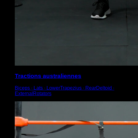
Tractions australiennes
Biceps ∙ Lats ∙ LowerTrapezius ∙ RearDeltoid ∙
ExternalRotators