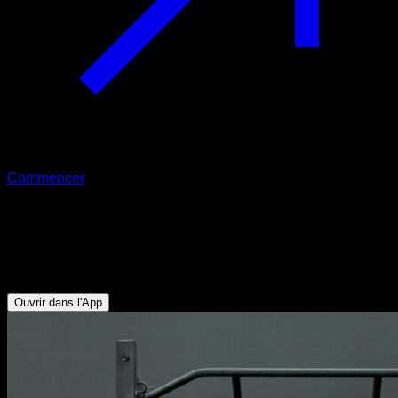
Commencer
Tirage pour les trapèzes
Biceps - Rotateurs Externes - Trapèze Inférieur - Deltoïde
Postérieur - Deltoïde Latéral
Ouvrir dans l'App