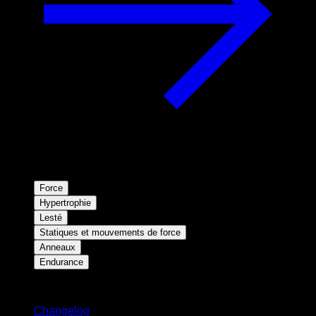
Force
Hypertrophie
Lesté
Statiques et mouvements de force
Anneaux
Endurance
Restez informé
Changelog