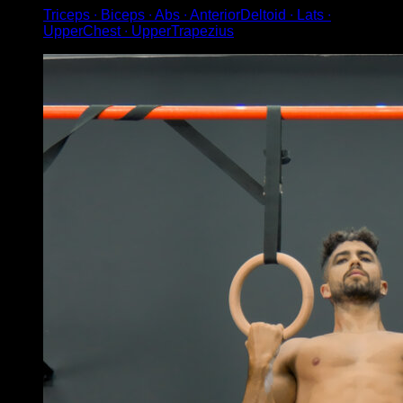
Triceps ∙ Biceps ∙ Abs ∙ AnteriorDeltoid ∙ Lats ∙
UpperChest ∙ UpperTrapezius