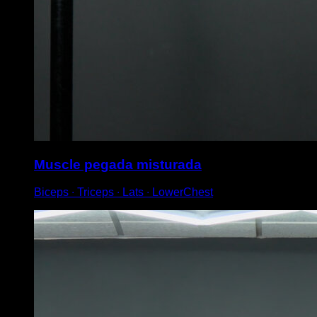
Muscle pegada misturada
Biceps ∙ Triceps ∙ Lats ∙ LowerChest