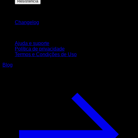
Resistência
Mantenha-se atualizado
Changelog
Suporte
Ajuda e suporte
Política de privacidade
Termos e Condições de Uso
Blog