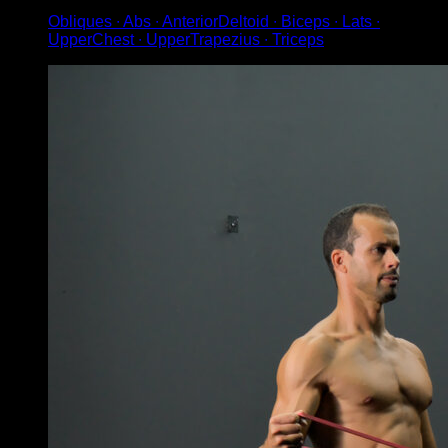
Obliques ∙ Abs ∙ AnteriorDeltoid ∙ Biceps ∙ Lats ∙
UpperChest ∙ UpperTrapezius ∙ Triceps