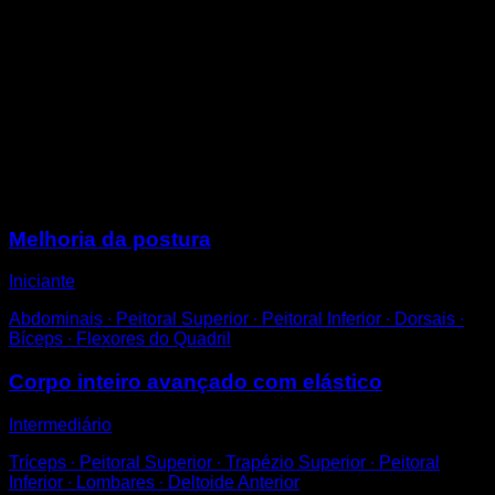
Na frente da barra, segure o elástico em cada
extremidade.
Puxe-o com as duas mãos com os cotovelos para fora
até chegar à altura dos ombros.
Volte à posição inicial para concluir uma repetição.
Você pode usar diferentes resistências de elástico para
ajustar a dificuldade.
Sessões
Melhoria da postura
Iniciante
Abdominais ∙ Peitoral Superior ∙ Peitoral Inferior ∙ Dorsais ∙
Bíceps ∙ Flexores do Quadril
Corpo inteiro avançado com elástico
Intermediário
Tríceps ∙ Peitoral Superior ∙ Trapézio Superior ∙ Peitoral
Inferior ∙ Lombares ∙ Deltoide Anterior