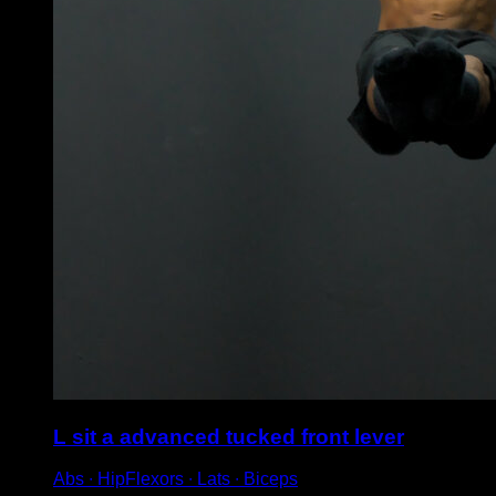
L sit a advanced tucked front lever
Abs ∙ HipFlexors ∙ Lats ∙ Biceps