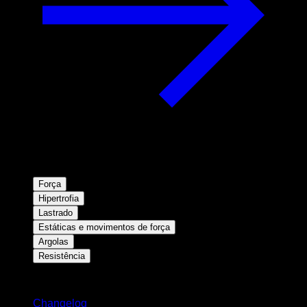
Força
Hipertrofia
Lastrado
Estáticas e movimentos de força
Argolas
Resistência
Mantenha-se atualizado
Changelog