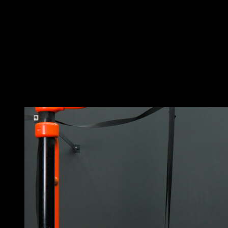
En una barra baja.
Colócate agarrándola boca arriba y con las piernas
flexionadas y apoyadas en el suelo, imitando una
posición de half front lever.
Ahora genera palanca con tu dorsal para que tu cuerpo
se eleve a la posición de half front lever.
Mantenla durante un tiempo determinado.
Puede que te interese