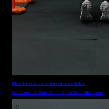
Skin the cat asistido en paralelas
Abs ∙ AnteriorDeltoid ∙ Lats ∙ UpperChest ∙ HipFlexors