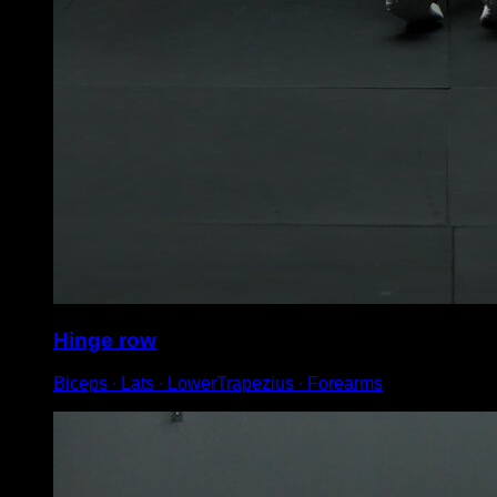
Hinge row
Biceps ∙ Lats ∙ LowerTrapezius ∙ Forearms