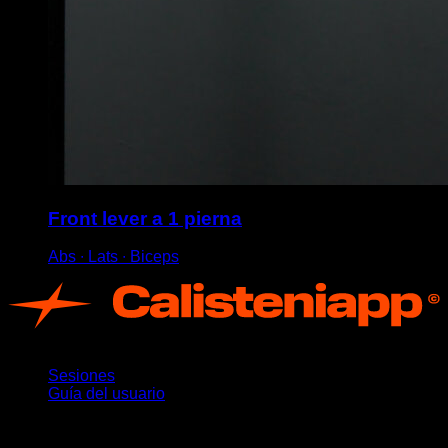
Front lever a 1 pierna
Abs ∙ Lats ∙ Biceps
App
Sesiones
Guía del usuario
Novedades