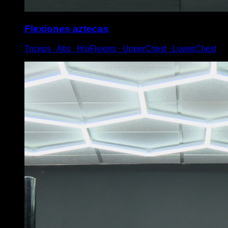
Flexiones aztecas
Triceps ∙ Abs ∙ HipFlexors ∙ UpperChest ∙ LowerChest