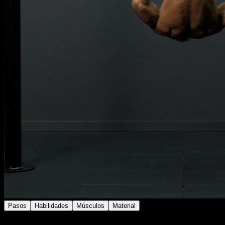
Pasos
Habilidades
Músculos
Material
En una barra baja.