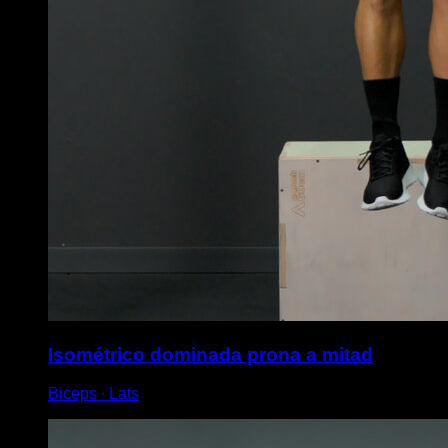
Isométrico dominada prona a mitad
Biceps ∙ Lats