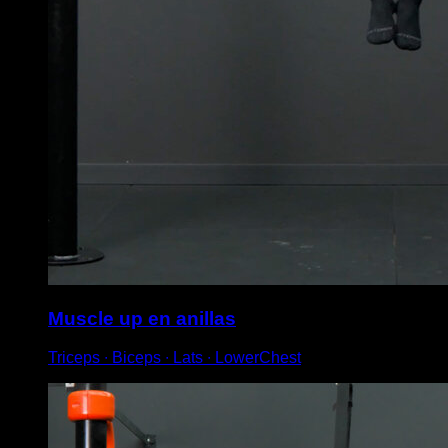
Muscle up en anillas
Triceps ∙ Biceps ∙ Lats ∙ LowerChest