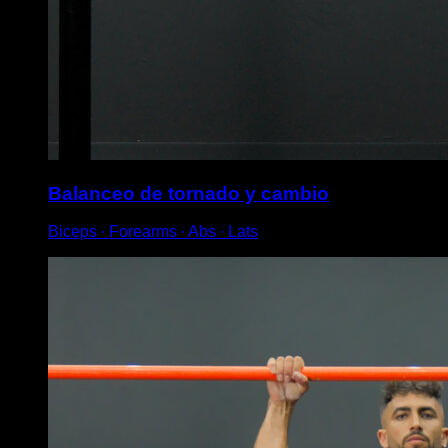
Balanceo de tornado y cambio
Biceps ∙ Forearms ∙ Abs ∙ Lats