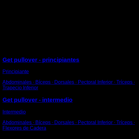
Da un paso adelante y un pequeño salto flexionando la
cadera y elevando los pies para llevarlos por encima
de la barra.
Mientras tanto tira fuerte con los brazos para que
coloques tu cadera apoyada en la misma y realices un
giro que te deje en posición de fondo en barra.
Sesiones
Get pullover - principiantes
Principiante
Abdominales ∙ Bíceps ∙ Dorsales ∙ Pectoral Inferior ∙ Tríceps ∙
Trapecio Inferior
Get pullover - intermedio
Intermedio
Abdominales ∙ Bíceps ∙ Dorsales ∙ Pectoral Inferior ∙ Tríceps ∙
Flexores de Cadera