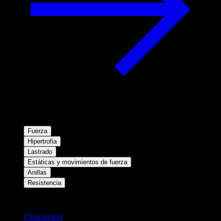
Fuerza
Hipertrofia
Lastrado
Estáticas y movimientos de fuerza
Anillas
Resistencia
Novedades
Changelog