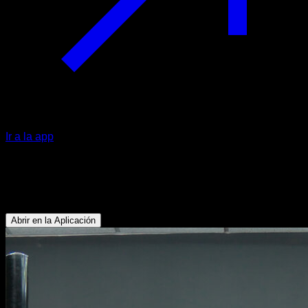
Ir a la app
Pullover en barra baja
Abdominales - Bíceps - Dorsales - Pectoral Inferior - Tríceps
Abrir en la Aplicación