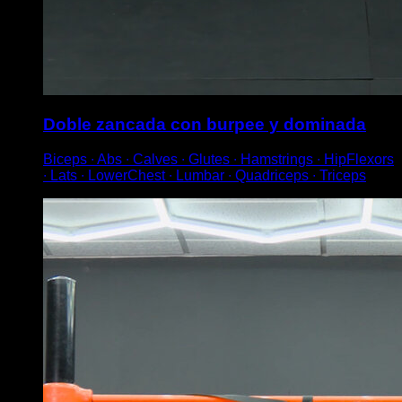
Doble zancada con burpee y dominada
Biceps ∙ Abs ∙ Calves ∙ Glutes ∙ Hamstrings ∙ HipFlexors
∙ Lats ∙ LowerChest ∙ Lumbar ∙ Quadriceps ∙ Triceps