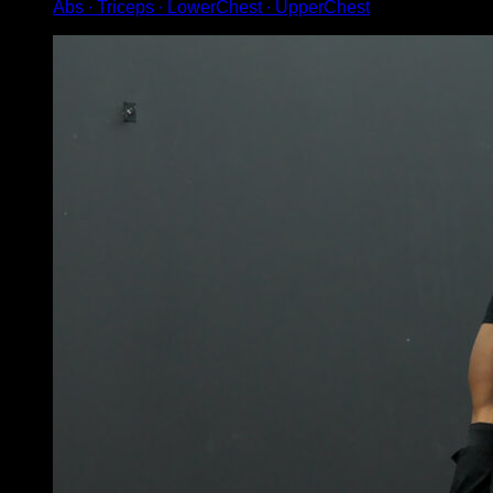
Abs ∙ Triceps ∙ LowerChest ∙ UpperChest