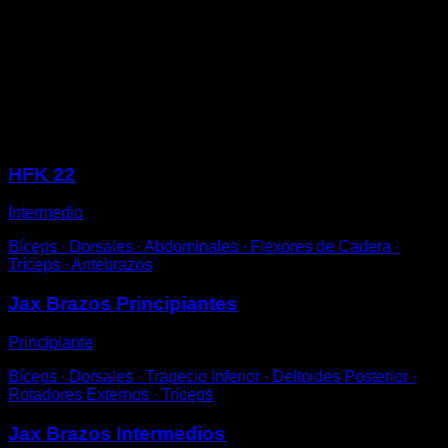
pero con el cuerpo separado hacia detrás.
Flexiona los codos hasta que tu frente quede justo por
detrás de la barra.
Vuelve a estirar los brazos para completar una
repetición.
Sesiones
HFK 22
Intermedio
Bíceps ∙ Dorsales ∙ Abdominales ∙ Flexores de Cadera ∙
Tríceps ∙ Antebrazos
Jax Brazos Principiantes
Principiante
Bíceps ∙ Dorsales ∙ Trapecio Inferior ∙ Deltoides Posterior ∙
Rotadores Externos ∙ Tríceps
Jax Brazos Intermedios