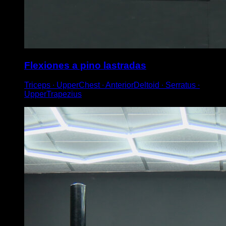
Flexiones a pino lastradas
Triceps ∙ UpperChest ∙ AnteriorDeltoid ∙ Serratus ∙
UpperTrapezius