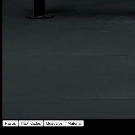
Pasos
Habilidades
Músculos
Material
Colócate en una barra baja en posición de flexiones