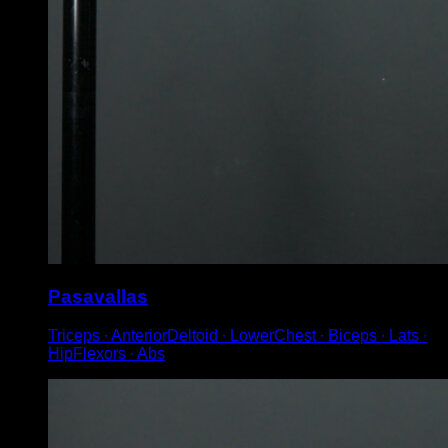
Pasavallas
Triceps ∙ AnteriorDeltoid ∙ LowerChest ∙ Biceps ∙ Lats ∙
HipFlexors ∙ Abs