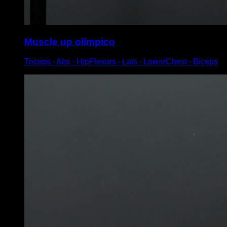
Muscle up olímpico
Triceps ∙ Abs ∙ HipFlexors ∙ Lats ∙ LowerChest ∙ Biceps