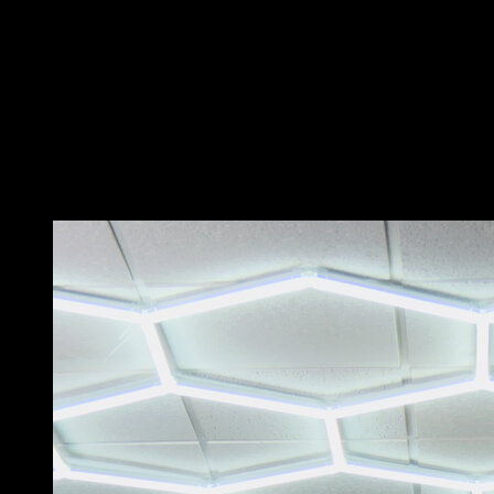
Colócate en posición de pino.
Vete bajando a piernas juntas hasta intentar marcar la
posición horizontal al suelo.
Intenta que la cabeza vaya lo máximo posible hacia
adelante y busca la máxima movilidad de las muñecas.
Normalmente es más cómo realizarlo en paralelas o
agarres push ups, pero se puede hacer en suelo.
Puede que te interese