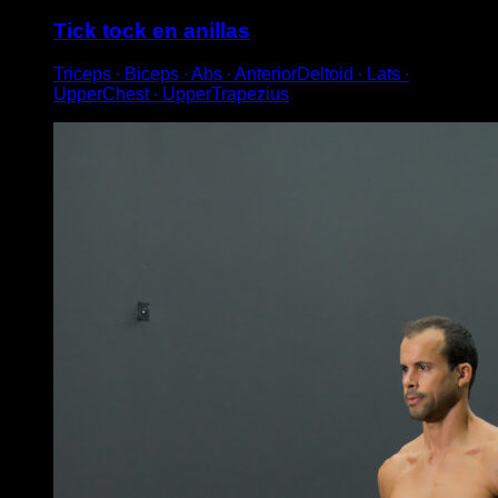
Tick tock en anillas
Triceps ∙ Biceps ∙ Abs ∙ AnteriorDeltoid ∙ Lats ∙
UpperChest ∙ UpperTrapezius