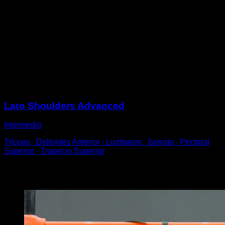
Realiza una plancha straddle.
Utiliza la fuerza de tus hombros para elevar el tronco y
las piernas hasta quedar en una posición de pino.
Debes hacerlo sin flexionar los brazos y sin arquear la
lumbar o flexionar las piernas.
Intenta que el tronco y las piernas se mantengan
siempre en una línea recta.
Sesiones
Laro Shoulders Advanced
Intermedio
Tríceps ∙ Deltoides Anterior ∙ Lumbares ∙ Serrato ∙ Pectoral
Superior ∙ Trapecio Superior
Puede que te interese