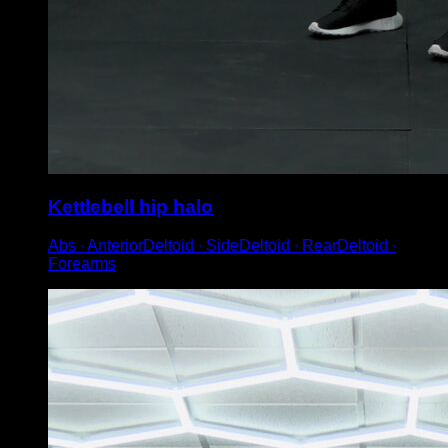
Kettlebell hip halo
Abs ∙ AnteriorDeltoid ∙ SideDeltoid ∙ RearDeltoid ∙
Forearms