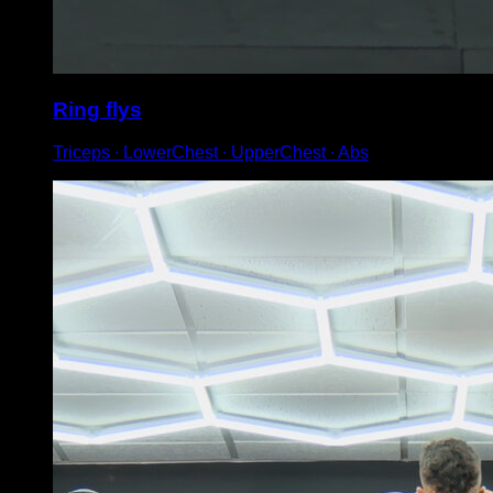
Ring flys
Triceps ∙ LowerChest ∙ UpperChest ∙ Abs