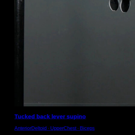
Tucked back lever supino
AnteriorDeltoid ∙ UpperChest ∙ Biceps