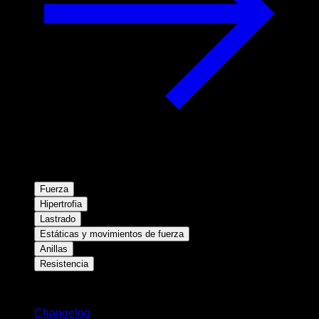
Fuerza
Hipertrofia
Lastrado
Estáticas y movimientos de fuerza
Anillas
Resistencia
Novedades
Changelog