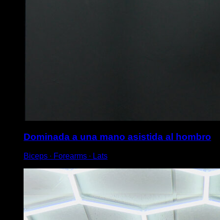
Dominada a una mano asistida al hombro
Biceps ∙ Forearms ∙ Lats