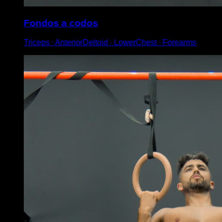
Fondos a codos
Triceps ∙ AnteriorDeltoid ∙ LowerChest ∙ Forearms