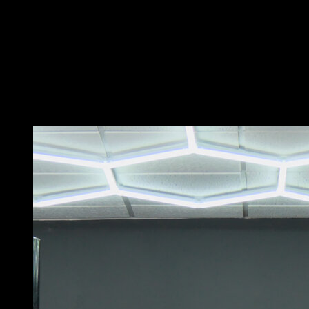
Posiciona las manos en el suelo con los dedos hacia
los lados
Utiliza la fuerza de tu antebrazo para flexionar la
muñeca y elevar tu torso
Vuelve a la posición inicial para completar una
repetición
Puede que te interese