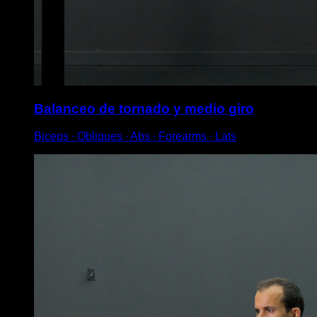
Balanceo de tornado y medio giro
Biceps ∙ Obliques ∙ Abs ∙ Forearms ∙ Lats