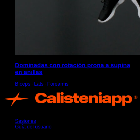
Dominadas con rotación prona a supina
en anillas
Biceps ∙ Lats ∙ Forearms
App
Sesiones
Guía del usuario
Novedades