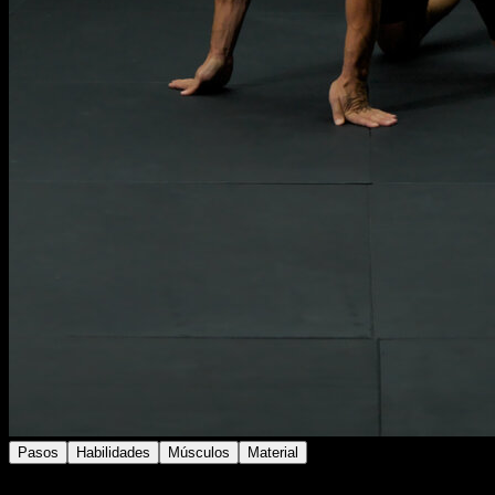
Pasos
Habilidades
Músculos
Material
En suelo en cuadrupedia