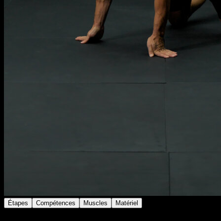
Étapes
Compétences
Muscles
Matériel
Au sol en quadrupédie