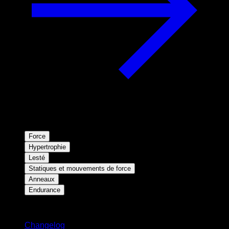
Force
Hypertrophie
Lesté
Statiques et mouvements de force
Anneaux
Endurance
Restez informé
Changelog