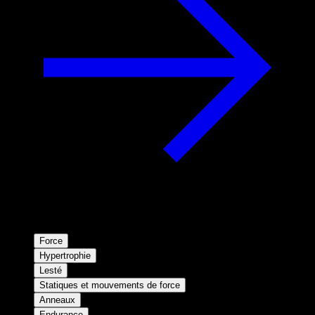
Force
Hypertrophie
Lesté
Statiques et mouvements de force
Anneaux
Endurance