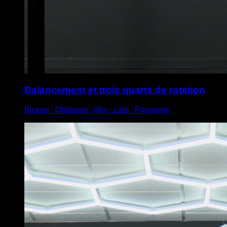
Balancement et trois quarts de rotation
Biceps ∙ Obliques ∙ Abs ∙ Lats ∙ Forearms