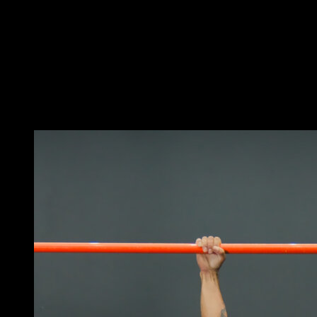
Place les mains au sol avec les doigts orientés sur les
côtés
Utilise la force de ton avant-bras pour fléchir le poignet
et soulever ton torse
Reviens à la position initiale pour compléter une
répétition
Vous pourriez aussi aimer