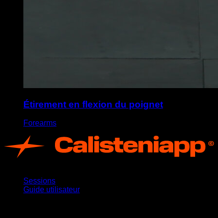
Étirement en flexion du poignet
Forearms
App
Sessions
Guide utilisateur
Restez informé