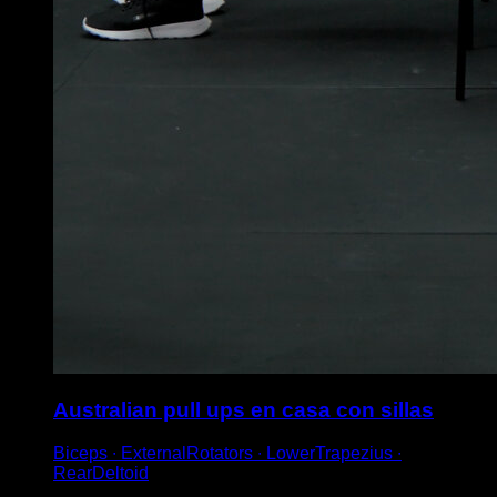
Australian pull ups en casa con sillas
Biceps ∙ ExternalRotators ∙ LowerTrapezius ∙
RearDeltoid