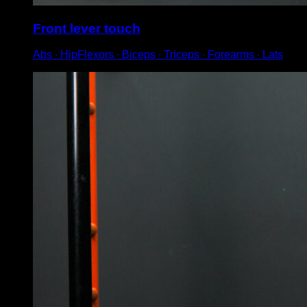
Front lever touch
Abs ∙ HipFlexors ∙ Biceps ∙ Triceps ∙ Forearms ∙ Lats