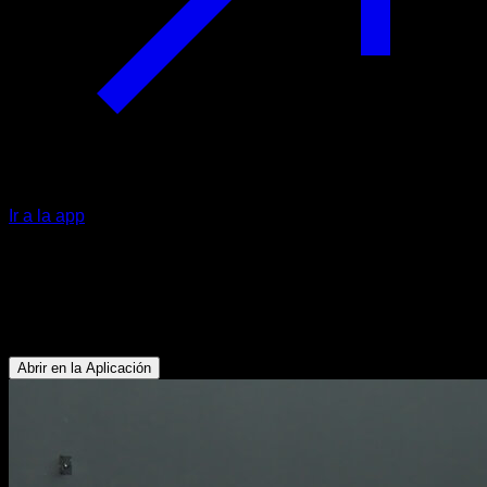
Ir a la app
Remo con barra
Bíceps - Dorsales - Trapecio Inferior - Lumbares - Deltoides
Posterior
Abrir en la Aplicación