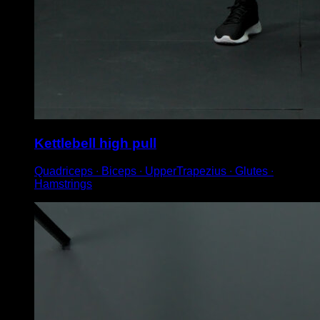
Kettlebell high pull
Quadriceps ∙ Biceps ∙ UpperTrapezius ∙ Glutes ∙
Hamstrings