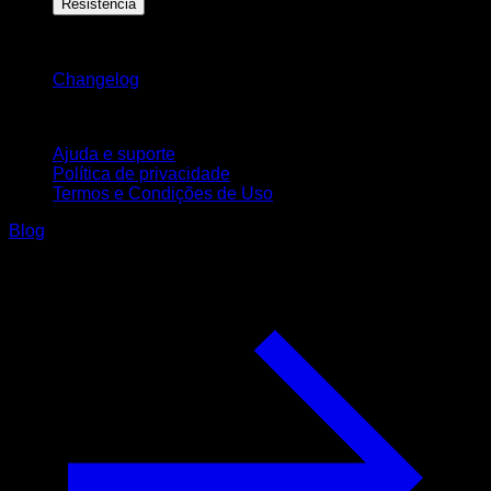
Resistência
Mantenha-se atualizado
Changelog
Suporte
Ajuda e suporte
Política de privacidade
Termos e Condições de Uso
Blog