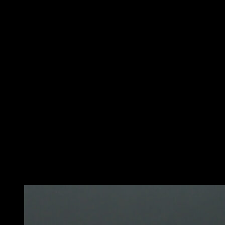
Comece com os pés separados na largura dos ombros.
Inclua o tronco para a frente dos quadris até ficar quase
paralelo ao chão, mantendo as costas retas.
Segure a barra com as mãos um pouco mais que os
ombros, as palmas das mãos em sua direção. Esta é a
sua posição inicial.
Em seguida, puxe a barra em direção ao peito,
mantendo os cotovelos perto do seu corpo e
pressionando as omoplatas juntas no topo do
movimento. Certifique -se de manter as costas retas
durante todo o movimento para proteger a coluna.
Por fim, estenda os braços para abaixar a barra de
volta à posição inicial. Isso seria uma repetição.
Lembre -se, é importante realizar este exercício com
uma carga que permite manter a técnica correta e
controlar o movimento o tempo todo.
Você também pode gostar