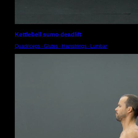
Kettlebell sumo deadlift
Quadriceps ∙ Glutes ∙ Hamstrings ∙ Lumbar