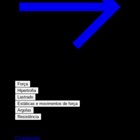
Força
Hipertrofia
Lastrado
Estáticas e movimentos de força
Argolas
Resistência
Mantenha-se atualizado
Changelog