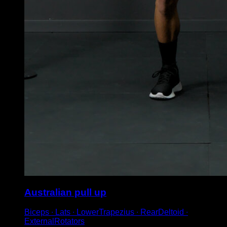
Australian pull up
Biceps ∙ Lats ∙ LowerTrapezius ∙ RearDeltoid ∙
ExternalRotators