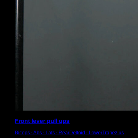
Front lever pull ups
Biceps ∙ Abs ∙ Lats ∙ RearDeltoid ∙ LowerTrapezius