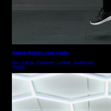
Saltos duplos com corda
Abs ∙ Calves ∙ Forearms ∙ Lumbar ∙ Quadriceps ∙
Tibialis