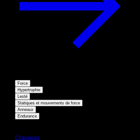
Force
Hypertrophie
Lesté
Statiques et mouvements de force
Anneaux
Endurance
Restez informé
Changelog