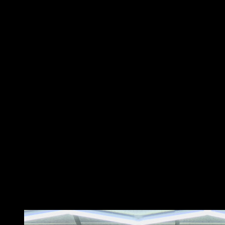
Commence debout, les pieds écartés à la largeur des
épaules.
Penche le torse vers l’avant à partir des hanches
jusqu’à ce qu’il soit presque parallèle au sol, en
gardant le dos droit.
Saisis la barre avec les mains un peu plus larges que
les épaules, paumes vers toi. C’est ta position de
départ.
Ensuite, tire la barre vers ta poitrine, en gardant les
coudes près du corps et en serrant les omoplates
ensemble en haut du mouvement. Assure-toi de garder
le dos droit tout au long du mouvement pour protéger la
colonne vertébrale.
Enfin, tends les bras pour abaisser la barre à la
position de départ. Cela constitue une répétition.
N’oublie pas, il est important de réaliser cet exercice
avec une charge qui te permette de maintenir une
bonne technique et de contrôler le mouvement à tout
moment.
Vous pourriez aussi aimer