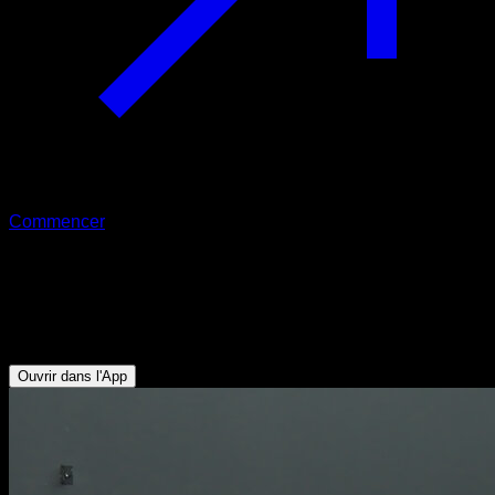
Commencer
Rowing à la barre
Biceps - Dorsaux - Trapèze Inférieur - Lombaires - Deltoïde
Postérieur
Ouvrir dans l'App