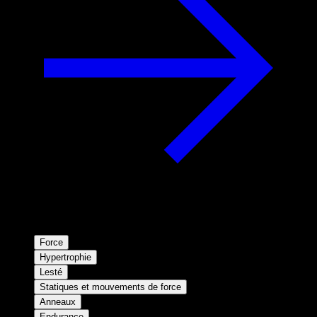
Force
Hypertrophie
Lesté
Statiques et mouvements de force
Anneaux
Endurance