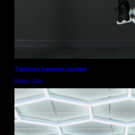
Tractions supines courtes
Biceps ∙ Lats