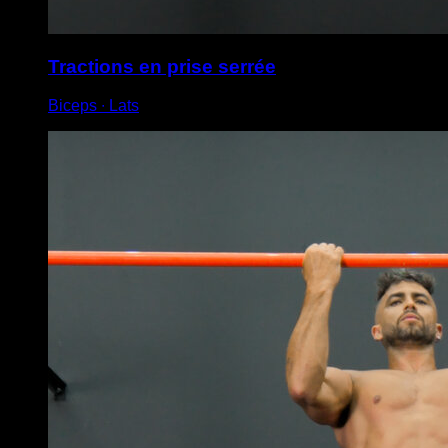
Tractions en prise serrée
Biceps ∙ Lats