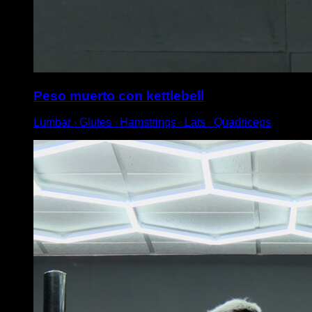
Peso muerto con kettlebell
Lumbar ∙ Glutes ∙ Hamstrings ∙ Lats ∙ Quadriceps