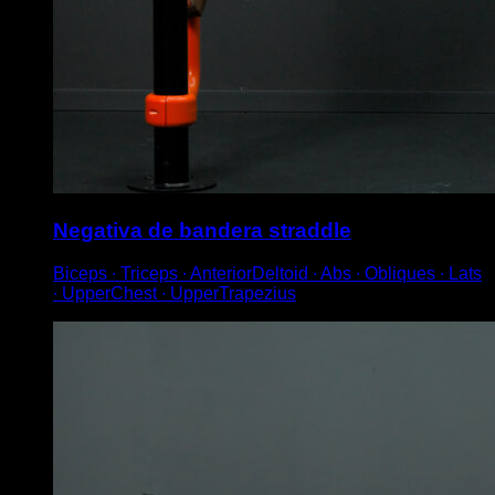
Negativa de bandera straddle
Biceps ∙ Triceps ∙ AnteriorDeltoid ∙ Abs ∙ Obliques ∙ Lats
∙ UpperChest ∙ UpperTrapezius