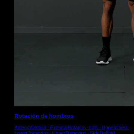
Rotación de hombros
AnteriorDeltoid ∙ ExternalRotators ∙ Lats ∙ UpperChest ∙
LowerTrapezius ∙ UpperTrapezius ∙ SideDeltoid ∙