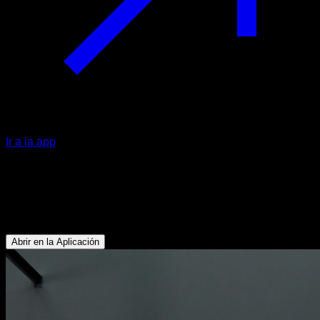
Ir a la app
Australian pull ups typewriter
Bíceps - Rotadores Externos - Dorsales - Trapecio Inferior -
Deltoides Posterior
Abrir en la Aplicación