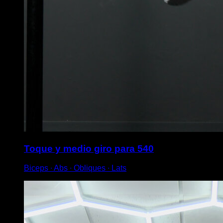
Toque y medio giro para 540
Biceps ∙ Abs ∙ Obliques ∙ Lats