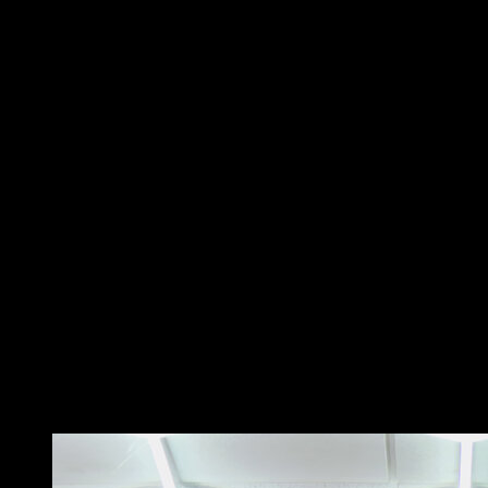
Colócate en una barra baja con las rodillas flexionadas
y agarre prono.
Realiza repeticiones llevando la barbilla a una de tus
manos cada vez, mientras extiendes el otro brazo por
completo.
Una vez arriba, cambia de lado, flexionando el otro
brazo y extendiendo el opuesto sin que tu baje tu
cabeza.
Vuelve a la posición inicial y repite comenzando por el
otro lado.
También puedes realizarlas con las piernas estiradas
para aumentar la dificultad.
A diferencia de las dominadas normales, las
dominadas australianas trabajan especialmente la
zona del trapecio medio e inferior y los rotadores
externos por lo que pueden ser beneficiosos para
corregir tu postura, trabajar descompensaciones y
prevenir lesiones.
Puede que te interese