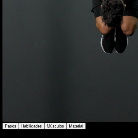
Pasos
Habilidades
Músculos
Material
Coloca las anillas en altura y cuelga de las mismas