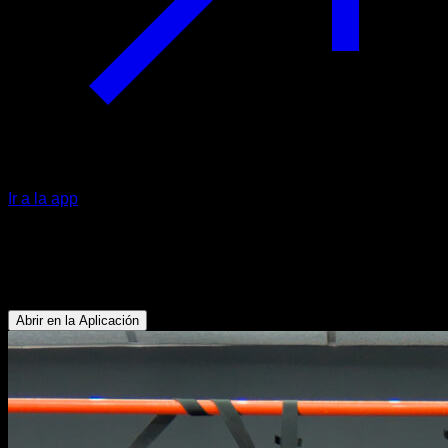
Ir a la app
Tucked back lever a pica en anillas
Tríceps - Deltoides Anterior - Pectoral Superior
Abrir en la Aplicación