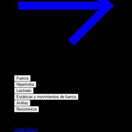
Fuerza
Hipertrofia
Lastrado
Estáticas y movimientos de fuerza
Anillas
Resistencia
Novedades
Changelog