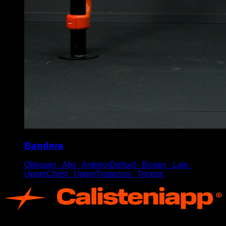
Bandera
Obliques ∙ Abs ∙ AnteriorDeltoid ∙ Biceps ∙ Lats ∙
UpperChest ∙ UpperTrapezius ∙ Triceps
App