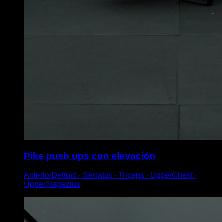
Pike push ups con elevación
AnteriorDeltoid ∙ Serratus ∙ Triceps ∙ UpperChest ∙
UpperTrapezius