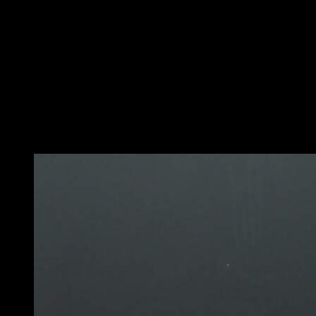
con un agarre prono.
Gira sobre tus brazos hasta quedar con el cuerpo
paralelo al suelo y los pies encogidos.
Desde esa posición, empuja sin flexionar los codos
hasta que quedes en vertical, con la cabeza mirando al
suelo.
Para terminar el movimiento vuelve a la posición
inicial.
Puede que te interese