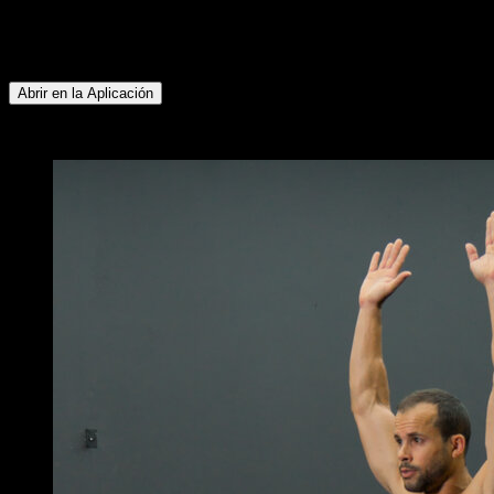
Abdominales ∙ Flexores de Cadera ∙ Pectoral Inferior ∙
Gemelos ∙ Glúteos ∙ Lumbares ∙ Bíceps ∙ Dorsales ∙ Pectoral
Superior ∙ Deltoides Lateral ∙ Deltoides Anterior
Abrir en la Aplicación
x
2
RONDAS