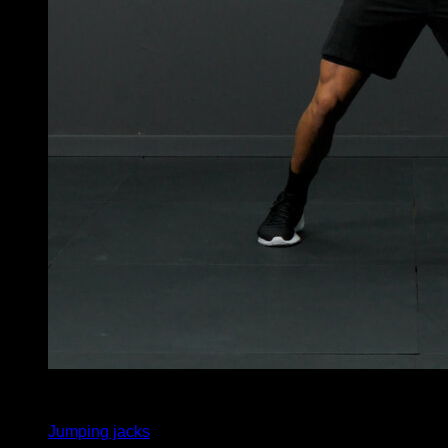
x
60
Jumping jacks