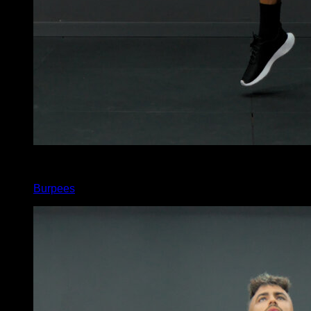
x
20
Burpees