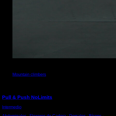
x
45
Mountain climbers
Puede que te interese
Pull & Push NoLimits
Intermedio
Abdominales ∙ Flexores de Cadera ∙ Dorsales ∙ Bíceps ∙