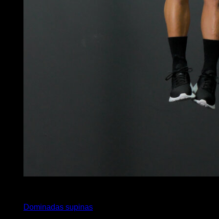
x
10
Dominadas supinas