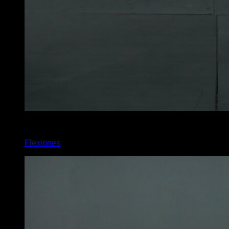
x
20
Flexiones