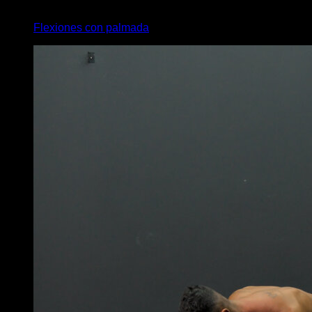
4
x
8
Flexiones con palmada