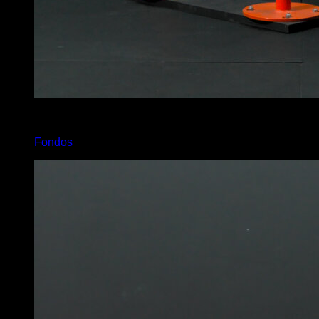
4
x
8
Fondos