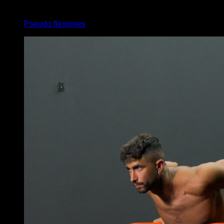
4
x
8
Pseudo flexiones