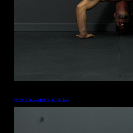
4
x
5
Flexiones a pino asistidas