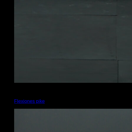
4
x
8
Flexiones pike