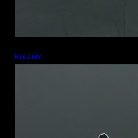
4
x
1
Rana a pino