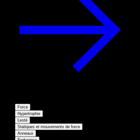
Force
Hypertrophie
Lesté
Statiques et mouvements de force
Anneaux
Endurance