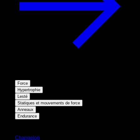
Force
Hypertrophie
Lesté
Statiques et mouvements de force
Anneaux
Endurance
Restez informé
Changelog