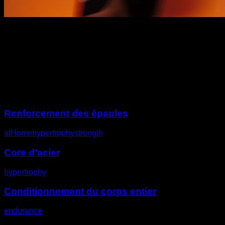
Description
Autres défis
Renforcement des épaules
atHome
hypertrophy
strength
Core d’acier
hypertrophy
Conditionnement du corps entier
endurance