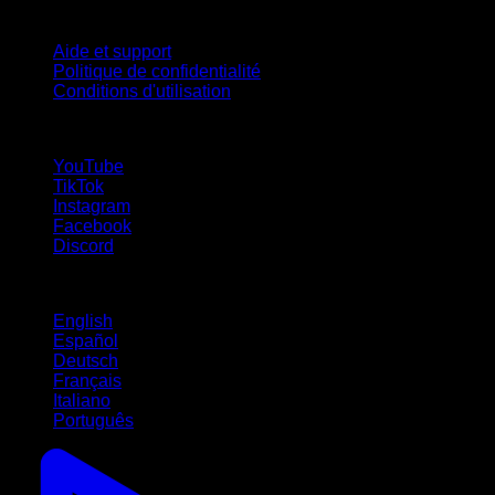
Support
Aide et support
Politique de confidentialité
Conditions d'utilisation
suivez-nous !
YouTube
TikTok
Instagram
Facebook
Discord
Langues
English
Español
Deutsch
Français
Italiano
Português