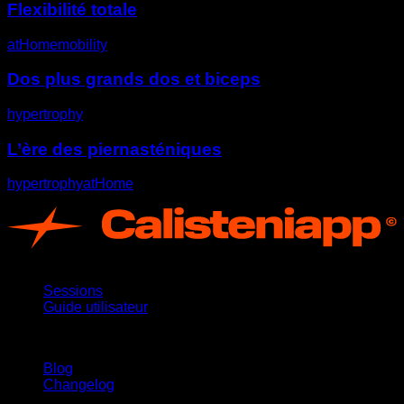
Flexibilité totale
atHome
mobility
Dos plus grands dos et biceps
hypertrophy
L’ère des piernasténiques
hypertrophy
atHome
App
Sessions
Guide utilisateur
Restez informé
Blog
Changelog