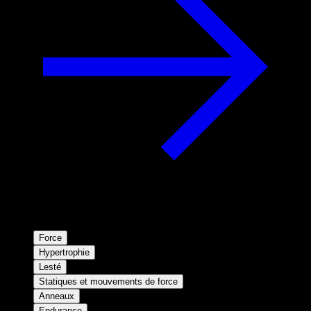
Force
Hypertrophie
Lesté
Statiques et mouvements de force
Anneaux
Endurance