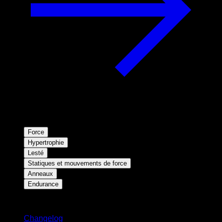
Force
Hypertrophie
Lesté
Statiques et mouvements de force
Anneaux
Endurance
Restez informé
Changelog