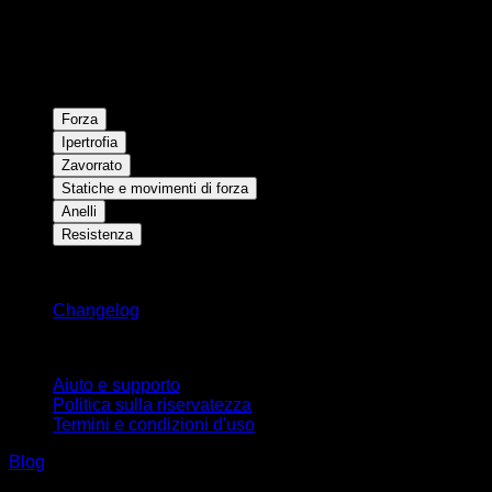
Forza
Ipertrofia
Zavorrato
Statiche e movimenti di forza
Anelli
Resistenza
Rimani aggiornato
Changelog
Supporto
Aiuto e supporto
Politica sulla riservatezza
Termini e condizioni d'uso
Blog