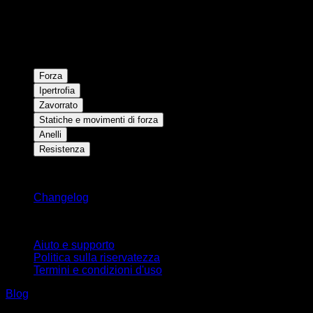
Forza
Ipertrofia
Zavorrato
Statiche e movimenti di forza
Anelli
Resistenza
Rimani aggiornato
Changelog
Supporto
Aiuto e supporto
Politica sulla riservatezza
Termini e condizioni d'uso
Blog