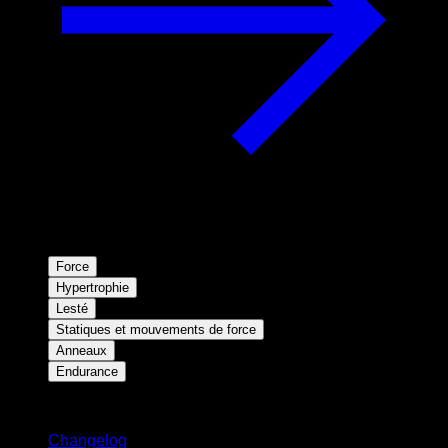
Force
Hypertrophie
Lesté
Statiques et mouvements de force
Anneaux
Endurance
Restez informé
Changelog