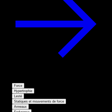
Force
Hypertrophie
Lesté
Statiques et mouvements de force
Anneaux
Endurance