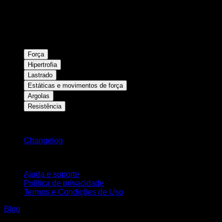
Força
Hipertrofia
Lastrado
Estáticas e movimentos de força
Argolas
Resistência
Mantenha-se atualizado
Changelog
Suporte
Ajuda e suporte
Política de privacidade
Termos e Condições de Uso
Blog