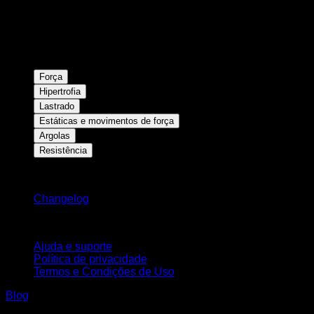
Força
Hipertrofia
Lastrado
Estáticas e movimentos de força
Argolas
Resistência
Mantenha-se atualizado
Changelog
Suporte
Ajuda e suporte
Política de privacidade
Termos e Condições de Uso
Blog